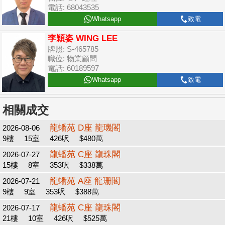
電話: 68043535
Whatsapp
致電
李穎姿 WING LEE
牌照: S-465785
職位: 物業顧問
電話: 60189597
Whatsapp
致電
相關成交
龍蟠苑 D座 龍璣閣
2026-08-06
9樓
15室
426呎
$480萬
龍蟠苑 C座 龍珠閣
2026-07-27
15樓
8室
353呎
$338萬
龍蟠苑 A座 龍珊閣
2026-07-21
9樓
9室
353呎
$388萬
龍蟠苑 C座 龍珠閣
2026-07-17
21樓
10室
426呎
$525萬