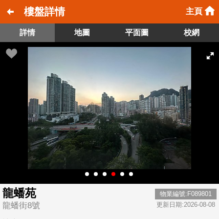
樓盤詳情
主頁
詳情
地圖
平面圖
校網
龍蟠苑
物業編號:F089801
龍蟠街8號
更新日期:2026-08-08