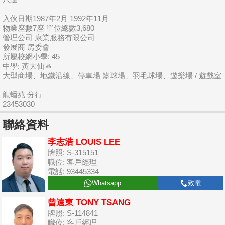
入伙日期1987年2月 1992年11月
物業座數7座 單位總數3,680
管理公司 康業服務有限公司
發展商 房委會
所屬校網小學: 45
中學: 黃大仙區
大型商場、地鐵沿線、停車場 籃球場、羽毛球場、遊樂場 / 遊戲室
龍蟠苑 分行
23453030
聯絡資料
李志浩 LOUIS LEE
牌照: S-315151
職位: 客戶經理
電話: 93445334
Whatsapp
致電
曾遠東 TONY TSANG
牌照: S-114841
職位: 客戶經理