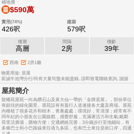
補地價
$590萬
實用(74%)
建築
426呎
579呎
樓層
間隔
樓齡
高層
2房
39年
西南
2房1廳
物業用途: 居屋
富誠牛池灣分行/尚有大量筍盤未能盡錄, 請即致電聯絡查詢, 謝謝
屋苑簡介
龍蟠苑屋苑一向為鑽石山及黃大仙一帶的「金牌居屋」，部份單位
有頗佳的綠化園景。屋苑設有有蓋行人道連接各大廈及商場。屋苑
內種植了很多花卉和樹木，青蔥處處；環境好，常清潔；經常有不
同年紀的小朋友在公園嬉戲，感覺舒服，充滿著活力和生氣;毗鄰
荷里活廣場，購物方便；交通網絡完善，3分鐵步行至地鐵站，有
多條巴士和小巴路線來往港九各區，也有巴士來往皇崗口岸，四通
八達