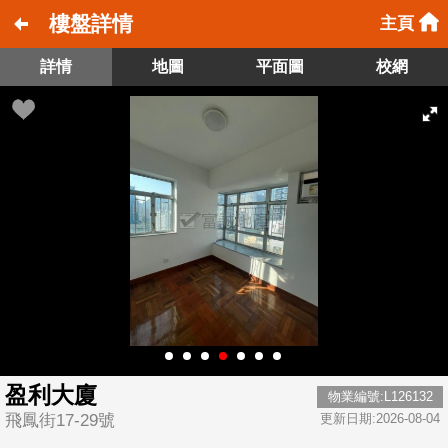
樓盤詳情
主頁
詳情
地圖
平面圖
校網
盈利大廈
物業編號:L126132
飛鳳街17-29號
更新日期:2026-08-04