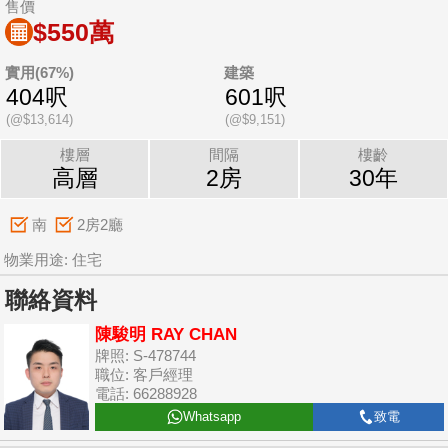
售價
$550萬
實用(67%)
建築
404呎
601呎
(@$13,614)
(@$9,151)
樓層
間隔
樓齡
高層
2房
30年
南
2房2廳
物業用途: 住宅
聯絡資料
陳駿明 RAY CHAN
牌照: S-478744
職位: 客戶經理
電話: 66288928
Whatsapp
致電