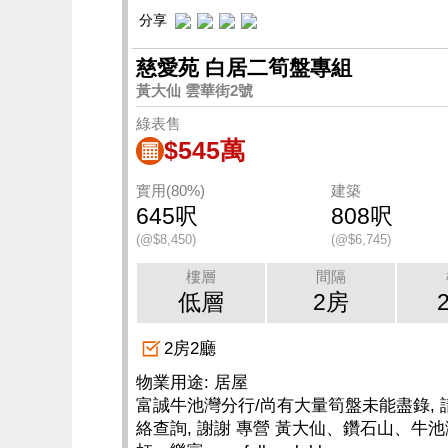
分享
慈愛苑 白居二筍盤專組
黃大仙 雲華街2號
綠表售
$545萬
實用(80%)
建築
645呎
808呎
(@$8,450)
(@$6,745)
樓層
間隔
低層
2房
2房2廳
物業用途: 居屋
富誠牛池灣分行/尚有大量筍盤未能盡錄, 
絡查詢, 謝謝 專營 黃大仙、鑽石山、牛