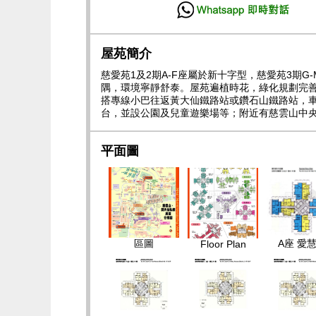
屋苑簡介
慈愛苑1及2期A-F座屬於新十字型，慈愛苑3期
隅，環境寧靜舒泰。屋苑遍植時花，綠化規劃完
搭專線小巴往返黃大仙鐵路站或鑽石山鐵路站，車
台，並設公園及兒童遊樂場等；附近有慈雲山中
平面圖
區圖
A座 愛
Floor Plan