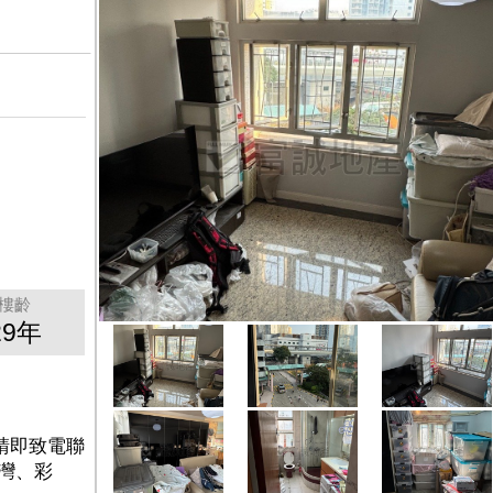
樓齡
29年
請即致電聯
池灣、彩