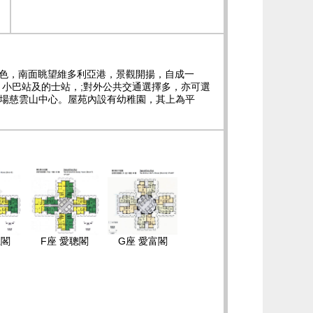
巒景色，南面眺望維多利亞港，景觀開揚，自成一
小巴站及的士站，;對外公共交通選擇多，亦可選
商場慈雲山中心。屋苑內設有幼稚園，其上為平
仁閣
F座 愛聰閣
G座 愛富閣