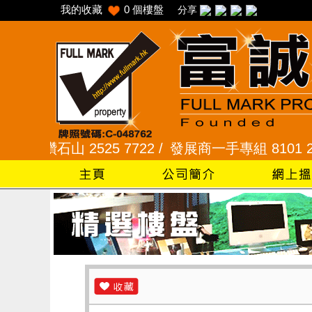
我的收藏
0
個樓盤
分享
石山 2525 7722 /
發展商一手專組 8101 2345 /
采