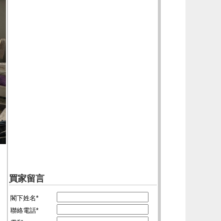
買家留言
閣下姓名*
聯絡電話*