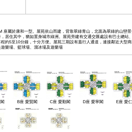
G-M 座屬於康和一型。屋苑依山而建，背靠翠綠青山，北面為翠綠的山
善，居住其中，猶如置身城市綠洲。屋苑旁建有交通交匯處設有巴士總站、
程約5至10分鐘，十分方便。屋苑三期設有蓋行人通道，連接鄰近大型
央遊樂場、籃球場、溜冰場及遊樂場
慧閣
B座 愛賢閣
C座 愛勤閣
D座 愛寧閣
E座 愛