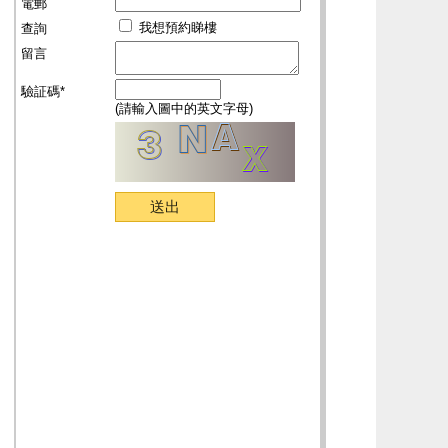
電郵
我想預約睇樓
查詢
留言
驗証碼*
(請輸入圖中的英文字母)