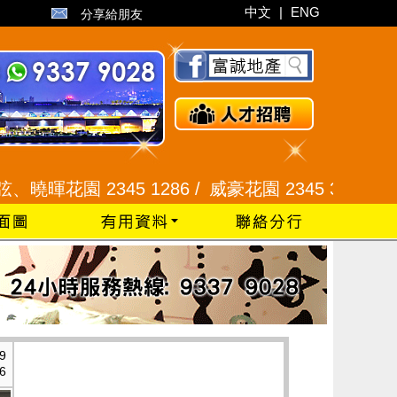
中文
|
ENG
分享給朋友
 2345 1286 /
威豪花園 2345 3331 /
星河明居、悅
9
6