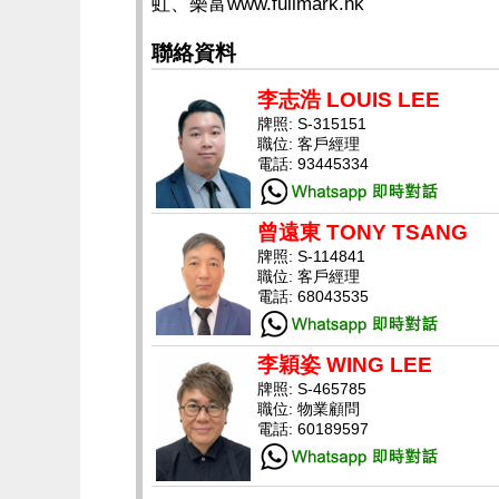
虹、樂富www.fullmark.hk
聯絡資料
李志浩 LOUIS LEE
牌照: S-315151
職位: 客戶經理
電話: 93445334
曾遠東 TONY TSANG
牌照: S-114841
職位: 客戶經理
電話: 68043535
李穎姿 WING LEE
牌照: S-465785
職位: 物業顧問
電話: 60189597