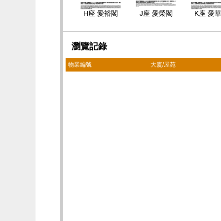
H座 愛裕閣
J座 愛榮閣
K座 愛
瀏覽記錄
物業編號
大廈/屋苑