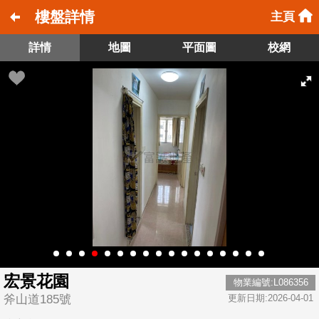
樓盤詳情
主頁
詳情
地圖
平面圖
校網
宏景花園
物業編號:L086356
斧山道185號
更新日期:2026-04-01