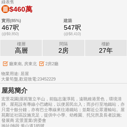
綠表售
$460萬
實用(85%)
建築
467呎
547呎
(@$9,850)
(@$8,410)
樓層
間隔
樓齡
高層
2房
27年
廳東南, 房東北
2房2廳
物業用途: 居屋
大量筍盤,歡迎致電:23452229
屋苑簡介
宏景花園|屋苑聳立半山，前臨志蓮淨苑，遠眺維港景色，環境清
靜。屋苑設有專線小巴總站，以便居民出入；而步行至地鐵站，亦
只需十餘分鐘，亦有巴士專線來往港鐵站；並鄰近公眾運輸站。屋
苑鄰近社區設施充足，提供中小學、幼稚園、托兒所及長者設施;
發展商 宏景置業/房委會
地址/地段 斧山道185號