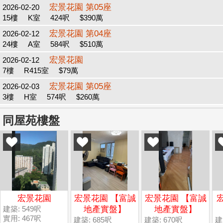
宏景花園 第05座
2026-02-20
15樓
K室
424呎
$390萬
宏景花園 第04座
2026-02-12
24樓
A室
584呎
$510萬
宏景花園
2026-02-12
7樓
R415室
$79萬
宏景花園 第05座
2026-02-03
3樓
H室
574呎
$260萬
同屋苑樓盤
宏景花園
宏景花園 【富誠
宏景花園 【富誠
建築: 549呎
地產實盤】
地產實盤】
實用: 467呎
建築: 685呎
建築: 670呎
建