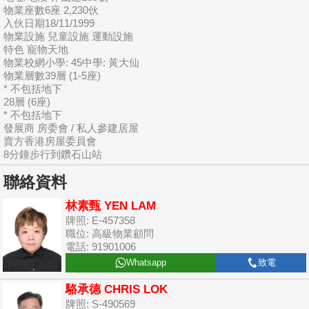
物業座數6座 2,230伙
入伙日期18/11/1999
物業設施 兒童設施 運動設施
特色 寵物天地
物業校網小學: 45中學: 黃大仙
物業層數39層 (1-5座)
* 不包括地下
28層 (6座)
* 不包括地下
發展商 房委會 / 私人參建居屋
賣方香港房屋委員會
8分鐘步行到鑽石山站
聯絡資料
林素甄 YEN LAM
牌照: E-457358
職位: 高級物業顧問
電話: 91901006
Whatsapp
致電
駱承德 CHRIS LOK
牌照: S-490569