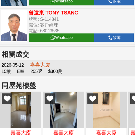
Whatsapp
致電
曾遠東 TONY TSANG
牌照: S-114841
職位: 客戶經理
電話: 68043535
Whatsapp
致電
相關成交
嘉喜大廈
2026-05-12
15樓
E室
255呎
$300萬
同屋苑樓盤
嘉喜大廈
嘉喜大廈
嘉喜大廈
嘉