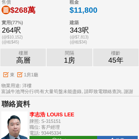
售價
租金
$268萬
$11,800
實用(77%)
建築
264呎
343呎
(@$10,152)
(@$7,813)
(@租$45)
(@租$34)
樓層
間隔
樓齡
高層
1房
45年
東
1房1廳
物業用途: 洋樓
富誠牛池灣分行/尚有大量筍盤未能盡錄, 請即致電聯絡查詢, 謝謝
聯絡資料
李志浩 LOUIS LEE
牌照: S-315151
職位: 客戶經理
電話: 93445334