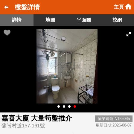
樓盤詳情
主頁
詳情
地圖
平面圖
校網
嘉喜大廈 大量筍盤推介
物業編號:N125085
蒲崗村道157-161號
更新日期:2026-08-07