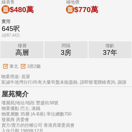
綠表售
補地價
$480萬
$770萬
實用
645呎
(@$7,442)
樓層
間隔
樓齡
高層
3房
37年
東北
3房2廳
物業用途: 居屋
富誠牛池灣分行/尚有大量筍盤未能盡錄, 請即致電聯絡查詢, 謝謝
屋苑簡介
瓊麗苑|地址/地段 豐盛街38號
物業優點 巴士, 港鐵
物業層數 35層 (A-B座) 單位總數700
發展商 房委會
賣方/賣方的控權公司 香港房屋委員會
入伙日期 1989年12月