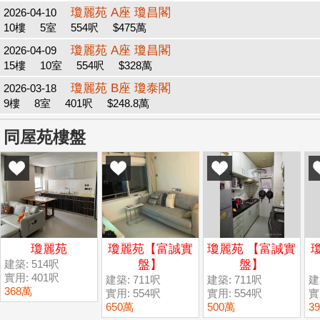
瓊麗苑 A座 瓊昌閣
2026-04-10
10樓
5室
554呎
$475萬
瓊麗苑 A座 瓊昌閣
2026-04-09
15樓
10室
554呎
$328萬
瓊麗苑 B座 瓊泰閣
2026-03-18
9樓
8室
401呎
$248.8萬
同屋苑樓盤
瓊麗苑
瓊麗苑【富誠實
瓊麗苑 【富誠實
建築: 514呎
盤】
盤】
實用: 401呎
建築: 711呎
建築: 711呎
建
368萬
實用: 554呎
實用: 554呎
實
650萬
500萬
3