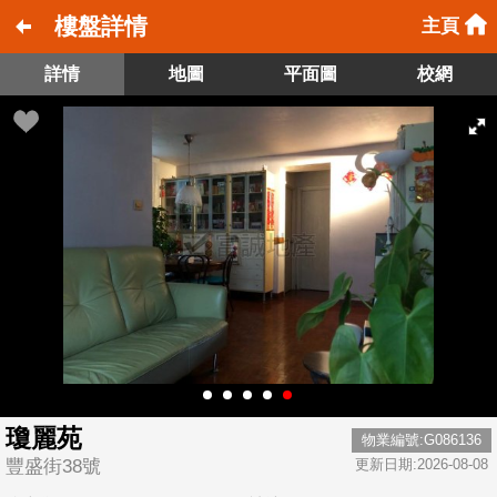
樓盤詳情
主頁
詳情
地圖
平面圖
校網
瓊麗苑
物業編號:G086136
豐盛街38號
更新日期:2026-08-08