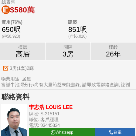
綠表售
$580萬
實用(76%)
建築
650呎
851呎
(@$8,923)
(@$6,816)
樓層
間隔
樓齡
高層
3房
26年
3房(1套)2廳
物業用途: 居屋
富誠牛池灣分行/尚有大量筍盤未能盡錄, 請即致電聯絡查詢, 謝謝
聯絡資料
李志浩 LOUIS LEE
牌照: S-315151
職位: 客戶經理
電話: 93445334
Whatsapp
致電