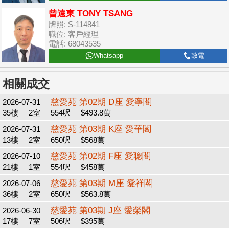
曾遠東 TONY TSANG
牌照: S-114841
職位: 客戶經理
電話: 68043535
Whatsapp
致電
相關成交
慈愛苑 第02期 D座 愛寧閣
2026-07-31
35樓
2室
554呎
$493.8萬
慈愛苑 第03期 K座 愛華閣
2026-07-31
13樓
2室
650呎
$568萬
慈愛苑 第02期 F座 愛聰閣
2026-07-10
21樓
1室
554呎
$458萬
慈愛苑 第03期 M座 愛祥閣
2026-07-06
36樓
2室
650呎
$563.8萬
慈愛苑 第03期 J座 愛榮閣
2026-06-30
17樓
7室
506呎
$395萬