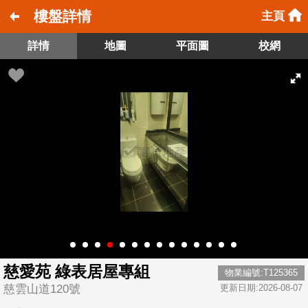
樓盤詳情
主頁
詳情
地圖
平面圖
校網
慈愛苑 綠表居屋專組
物業編號:T125365
慈雲山道120號
更新日期:2026-08-07