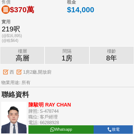
售價
租金
$370萬
$14,000
實用
219呎
(@$16,895)
(@租$64)
樓層
間隔
樓齡
高層
1房
8年
西
1房2廳,開放廚
物業用途: 所有
聯絡資料
陳駿明 RAY CHAN
牌照: S-478744
職位: 客戶經理
電話: 66288928
Whatsapp
致電