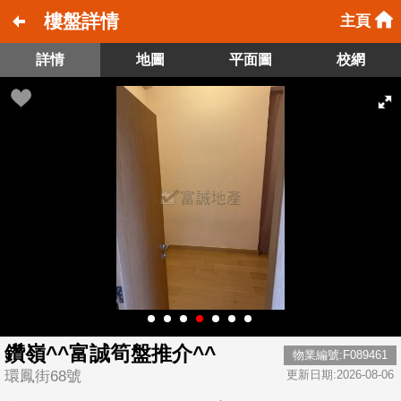
樓盤詳情
主頁
詳情
地圖
平面圖
校網
鑽嶺^^富誠筍盤推介^^
物業編號:F089461
環鳳街68號
更新日期:2026-08-06