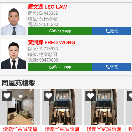
羅文通 LEO LAW
牌照: E-445932
職位: 分行經理
電話: 91011380
Whatsapp
致電
黃潤輝 FRED WONG
牌照: S-715878
職位: 物業顧問
電話: 98470899
Whatsapp
致電
同屋苑樓盤
鑽嶺^^富誠筍盤
鑽嶺^^富誠筍盤
鑽嶺^^富誠筍盤