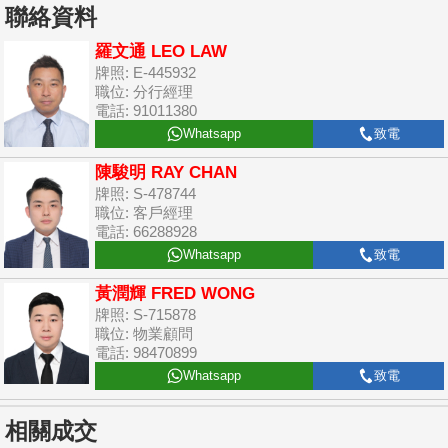
聯絡資料
羅文通 LEO LAW
牌照: E-445932
職位: 分行經理
電話: 91011380
Whatsapp
致電
陳駿明 RAY CHAN
牌照: S-478744
職位: 客戶經理
電話: 66288928
Whatsapp
致電
黃潤輝 FRED WONG
牌照: S-715878
職位: 物業顧問
電話: 98470899
Whatsapp
致電
相關成交