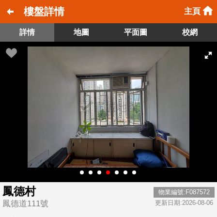
樓盤詳情
主頁
詳情
地圖
平面圖
校網
鳳德村
物業編號:F087572
鳳德道111號
更新日期:2026-08-06