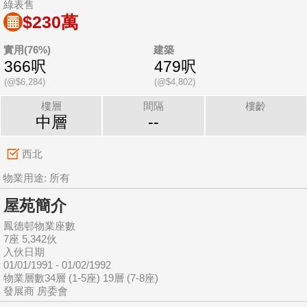
綠表售
$230萬
實用(76%)
建築
366呎
479呎
(@$6,284)
(@$4,802)
樓層
間隔
樓齡
中層
--
西北
物業用途: 所有
屋苑簡介
鳳德邨物業座數
7座 5,342伙
入伙日期
01/01/1991 - 01/02/1992
物業層數34層 (1-5座) 19層 (7-8座)
發展商 房委會