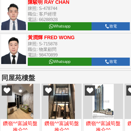
陳駿明 RAY CHAN
牌照: S-478744
職位: 客戶經理
電話: 66288928
Whatsapp
致電
黃潤輝 FRED WONG
牌照: S-715878
職位: 物業顧問
電話: 98470899
Whatsapp
致電
同屋苑樓盤
鑽嶺^^富誠筍盤
鑽嶺^^富誠筍盤
鑽嶺^^富誠筍盤
推介^^
推介^^
推介^^