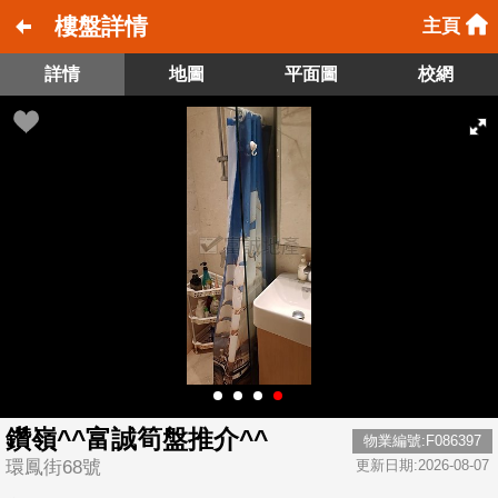
樓盤詳情
主頁
詳情
地圖
平面圖
校網
鑽嶺^^富誠筍盤推介^^
物業編號:F086397
環鳳街68號
更新日期:2026-08-07