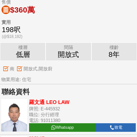
售價
$360萬
實用
198呎
(@$18,182)
樓層
間隔
樓齡
低層
開放式
8年
南
開放式,開放廚
物業用途: 住宅
聯絡資料
羅文通 LEO LAW
牌照: E-445932
職位: 分行經理
電話: 91011380
Whatsapp
致電