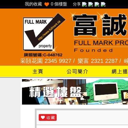
我的收藏
0
個樓盤
分享
/
采頣花園 2345 9927 /
樂富 2321 2287 /
峻弦、曉暉