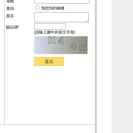
電郵
我想預約睇樓
查詢
留言
驗証碼*
(請輸入圖中的英文字母)