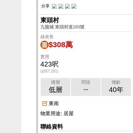
分享
東頭村
九龍城 東頭村道183號
綠表售
$308萬
實用
423呎
(@$7,281)
樓層
間隔
樓齡
--
低層
40年
東南
物業用途: 居屋
聯絡資料