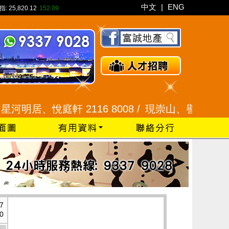
中文
|
ENG
指:
25,820.12
152.09
、悅庭軒 2116 8008 /
現崇山、譽港灣 2345 992
7
0