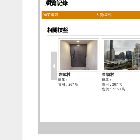
瀏覽記錄
物業編號
大廈/屋苑