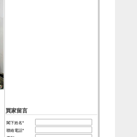
買家留言
閣下姓名*
聯絡電話*