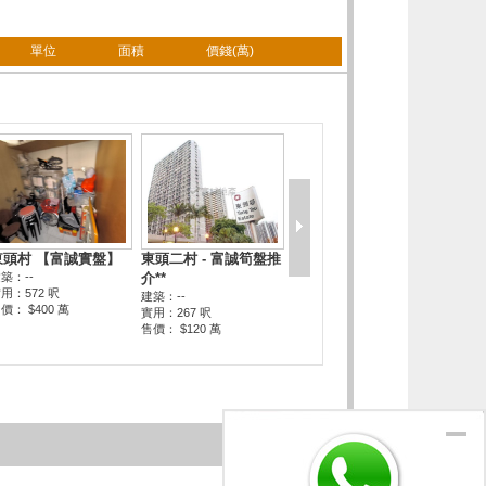
單位
面積
價錢(萬)