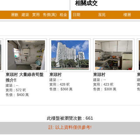
相關成交
層數
建築
實用
售價(萬)
租金
日期
屋苑
樓層
此樓盤被瀏覽次數 : 661
註: 以上資料僅供參考!