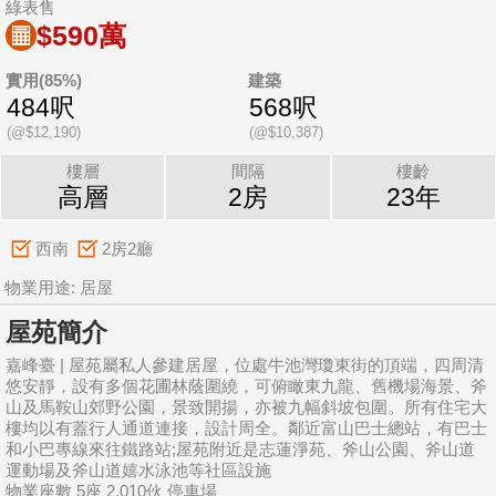
綠表售
$590萬
實用(85%)
建築
484呎
568呎
(@$12,190)
(@$10,387)
樓層
間隔
樓齡
高層
2房
23年
西南
2房2廳
物業用途: 居屋
屋苑簡介
嘉峰臺 | 屋苑屬私人參建居屋，位處牛池灣瓊東街的頂端，四周清
悠安靜，設有多個花圃林蔭圍繞，可俯瞰東九龍、舊機場海景、斧
山及馬鞍山郊野公園，景致開揚，亦被九幅斜坡包圍。所有住宅大
樓均以有蓋行人通道連接，設計周全。鄰近富山巴士總站，有巴士
和小巴專線來往鐵路站;屋苑附近是志蓮淨苑、斧山公園、斧山道
運動場及斧山道嬉水泳池等社區設施
物業座數 5座 2,010伙 停車場