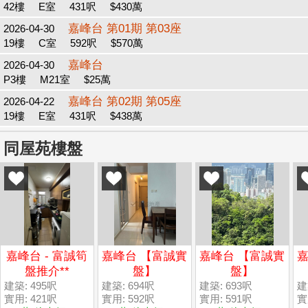
42樓
E室
431呎
$430萬
嘉峰台 第01期 第03座
2026-04-30
19樓
C室
592呎
$570萬
嘉峰台
2026-04-30
P3樓
M21室
$25萬
嘉峰台 第02期 第05座
2026-04-22
19樓
E室
431呎
$438萬
同屋苑樓盤
嘉峰台 - 富誠筍
嘉峰台 【富誠實
嘉峰台 【富誠實
嘉
盤推介**
盤】
盤】
建築: 495呎
建築: 694呎
建築: 693呎
建
實用: 421呎
實用: 592呎
實用: 591呎
實