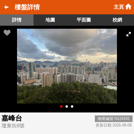
樓盤詳情
主頁
詳情
地圖
平面圖
校網
嘉峰台
物業編號:N124241
瓊東街8號
更新日期:2026-08-08