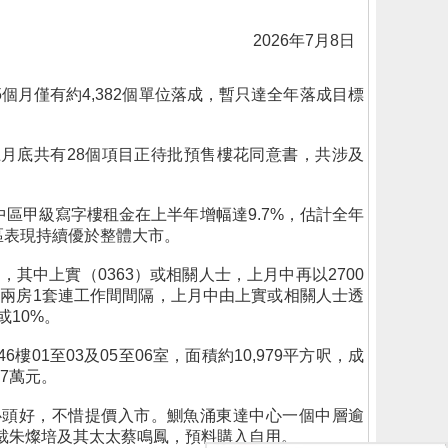
2026年7月8日
個月僅有約4,382個單位落成，暫只達全年落成目標
上月底共有28個項目正待批預售樓花同意書，共涉及
區甲級寫字樓租金在上半年增幅達9.7%，估計全年
區表現持續優於整體大市。
其中上實（0363）或相關人士，上月中再以2700
，兩房1套連工作間間隔，上月中由上實或相關人士透
或10%。
01至03及05至06室，面積約10,979平方呎，成
97萬元。
心頭好，不惜提價入市。鰂魚涌東達中心一個中層逾
政總裁朱燦培及其太太蔡鳴鳳，預料購入自用。