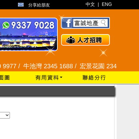
中文
|
ENG
分享給朋友
77 /
牛池灣 2345 1688 /
宏景花園 2345 2229 /
鑽