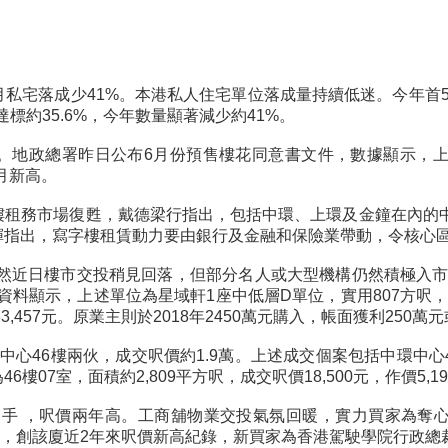
月私宅落成少41%。本港私人住宅單位落成量持續低迷。今年首5
，並達標約35.6%，今年數量顯著減少約41%。
高。地政總署昨日公布6月份預售樓花同意書文件，數據顯示，
個月新高。
樓租務市場復甦，戴德梁行指出，包括中環、上環及金鐘在內的中
輝指出，寫字樓租賃動力要由銀行及金融和保險業帶動，令核心
然近日樓市交投稍見回落，但部分名人或大型機構仍然積極入市，
。資料顯示，上述單位為星域軒1座中低層D單位，實用807方呎
457元。原業主則於2018年2450萬元購入，帳面獲利250萬元
中心46樓兩伙，成交呎價約1.9萬。上述成交個案包括中環中心46樓
46樓07室，面積約2,809平方呎，成交呎價18,500元，作價5,1
萬易手 ，呎價兩年高。工商舖物業交投氣氛回暖，實力買家為奪
124元，創該廈近2年來呎價新高紀錄，新買家為香港駕駛學院行