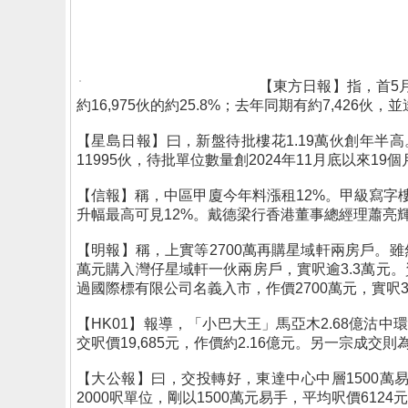
【東方日報】指，首5
約16,975伙的約25.8%；去年同期有約7,426伙
【星島日報】曰，新盤待批樓花1.19萬伙創年半
11995伙，待批單位數量創2024年11月底以來19
【信報】稱，中區甲廈今年料漲租12%。甲級寫字
升幅最高可見12%。戴德梁行香港董事總經理蕭亮
【明報】稱，上實等2700萬再購星域軒兩房戶。雖
萬元購入灣仔星域軒一伙兩房戶，實呎逾3.3萬元
過國際標有限公司名義入市，作價2700萬元，實呎33,
【HK01】報導，「小巴大王」馬亞木2.68億沽中環
交呎價19,685元，作價約2.16億元。另一宗成交則為
【大公報】曰，交投轉好，東達中心中層1500
2000呎單位，剛以1500萬元易手，平均呎價6