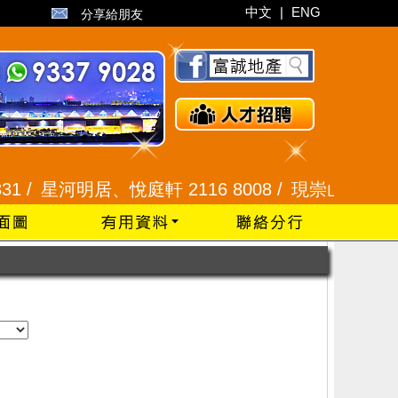
中文
|
ENG
分享給朋友
/
星河明居、悅庭軒 2116 8008 /
現崇山、譽港灣 234