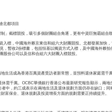
搶北都項目
封制」截標競投，吸引多個財團組合角逐，更有中資巨無霸組合
資入標，中國海外夥京東信和組六大財團競投。北都發展加快，首
所見，暫收2份標書，包括恒基以獨資方式入標，及中國海外夥拍
集團股份公司以及信和合組六大財團入標競投。
兩地生活成為香港百萬資產受訪者新常態，並預料退休家庭需千
退休需千萬。OCBC華僑銀行香港公布最新研究報告顯示，兩地
訪者中，約三成表示在兩地生活及退休規劃方面仍存在缺口；同
在財富保全、退休規劃及投資增長方面的規劃需要正持續提升。