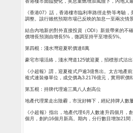
香港樓市面臨變化，美息重燃增加風險下，內地又
《香港07》話，香港樓市臨利率路徑走勢等考驗
調整。該行雖然預期市場已反映的加息一至兩次情
結合內地新的對外直接投資（ODI）新規帶來的不
價增長預測由增長5%，微調至持平至增長5%。
第四棍：淺水灣迎夏呎價達8萬
豪宅市場活絡，淺水灣道125號迎夏，招標形式沽
《小超報》謂，迎夏複式戶逾3億售出。太古地產前主席簡基富(K
複式連裝修單位，成交價為3.2176億元，實用呎價
第五棍：持牌代理逾三萬八人創高位
地產代理業走出陰霾，市況好轉下，經紀持牌人數
《小超報》指出，地產代理6月人數連升四個月，創1
個月，創約16個月新高。期內，分行數目增加21間