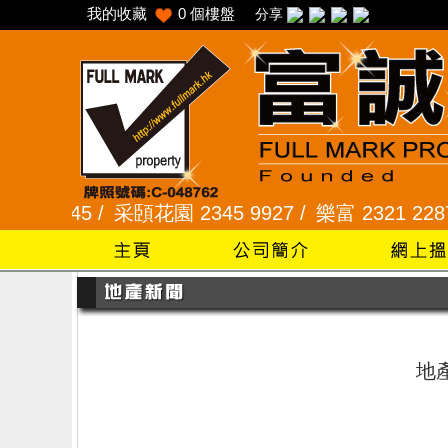
我的收藏
0
個樓盤
分享
2345 /
采頣花園 2345 9927 /
樂富 2321 2287 /
地