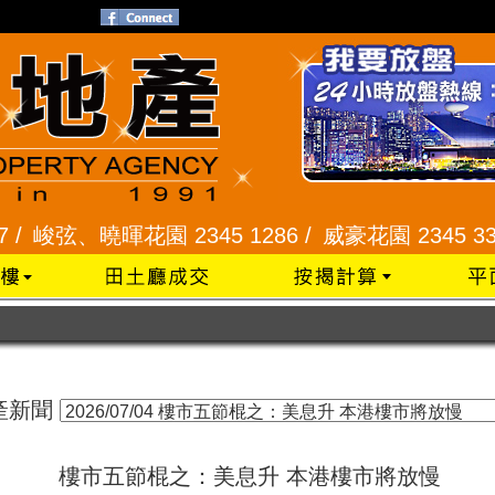
峻弦、曉暉花園 2345 1286 /
威豪花園 2345 3331 
產新聞
樓市五節棍之：美息升 本港樓市將放慢