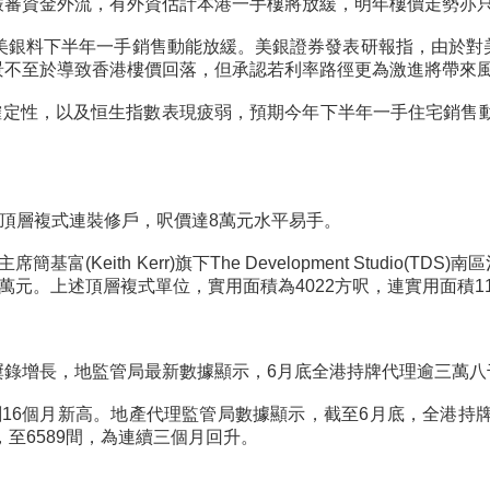
嚴審資金外流，有外資估計本港一手樓將放緩，明年樓價走勢亦
，美銀料下半年一手銷售動能放緩。美銀證券發表研報指，由於對
景不至於導致香港樓價回落，但承認若利率路徑更為激進將帶來
確定性，以及恒生指數表現疲弱，預期今年下半年一手住宅銷售動
出頂層複式連裝修戶，呎價達8萬元水平易手。
eith Kerr)旗下The Development Studio(T
8萬元。上述頂層複式單位，實用面積為4022方呎，連實用面積1
屢錄增長，地監管局最新數據顯示，6月底全港持牌代理逾三萬八
6個月新高。地產代理監管局數據顯示，截至6月底，全港持牌代理共
，至6589間，為連續三個月回升。