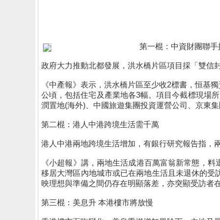
第一棍：中資財團聯手
政府大力推動北都發展，洪水橋片區項目採「雙信
《中產報》表示，洪水橋片區至少收2標書，恒基獨
公頃，包括住宅及產業地各3幅。項目今截標現場
潤置地(海外)、中國旅遊集團投資運營公司、京東
第二棍：港人中港跨境生活需千萬
港人中港兩地跨境生活增加，有銀行研究報告指，
《小超報》講，兩地生活成港百萬富翁新常態，料
移居大灣區內地城市或已在兩地生活且未退休的受
映理想與準備之間仍存在明顯落差，亦突顯受訪者
第三棍：美息升 本港樓市將放慢