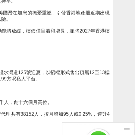
只持平。
美國潛在加息的擔憂重燃，引發香港地產股近期出現
風險。
能將放緩，樓價僅呈溫和增長，並將2027年香港樓
DS)南區淺水灣道125號迎夏，以招標形式售出頂層12至13樓
199方呎私人平台。
千人，創十六個月高位。
有38152人，按月增加95人或0.25%，連升4