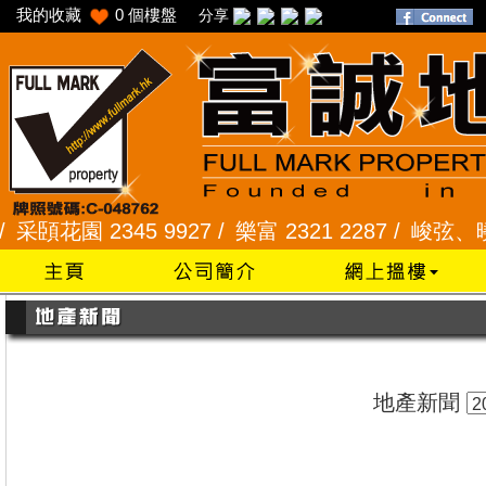
我的收藏
0
個樓盤
分享
頣花園 2345 9927 /
樂富 2321 2287 /
峻弦、曉暉花園
地產新聞