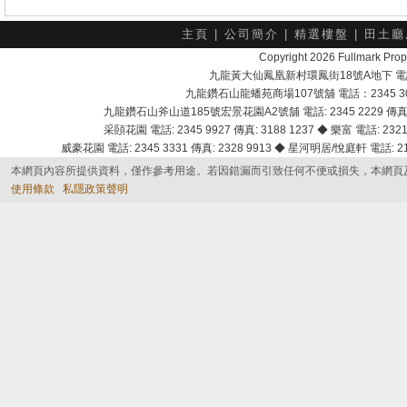
主頁
|
公司簡介
|
精選樓盤
|
田土廳
Copyright 2026 Fullmark 
九龍黃大仙鳳凰新村環鳳街18號A地下 電話：232
九龍鑽石山龍蟠苑商場107號舖 電話：2345 303
九龍鑽石山斧山道185號宏景花園A2號舖 電話: 2345 2229 傳真: 
采頣花園 電話: 2345 9927 傳真: 3188 1237 ◆ 樂富 電話: 2321 
威豪花園 電話: 2345 3331 傳真: 2328 9913 ◆ 星河明居/悅庭軒 電話: 2116
本網頁內容所提供資料，僅作參考用途。若因錯漏而引致任何不便或損失，本網頁
使用條款
私隱政策聲明