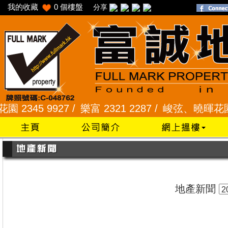
我的收藏
0
個樓盤
分享
45 9927 /
樂富 2321 2287 /
峻弦、曉暉花園 2345
地產新聞