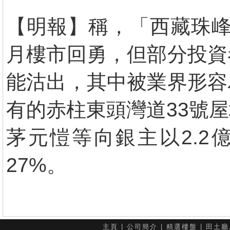
【明報】稱，「西藏珠峰
月樓市回勇，但部分投資
能沽出，其中被業界形容
有的赤柱東頭灣道33號
茅元愷等向銀主以2.2
27%。
主頁
|
公司簡介
|
精選樓盤
|
田土廳