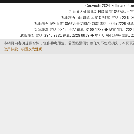
Copyright 2026 Fullmark 
九龍黃大仙鳳凰新村環鳳街18號A地下 電話：232
九龍鑽石山龍蟠苑商場107號舖 電話：2345 303
九龍鑽石山斧山道185號宏景花園A2號舖 電話: 2345 2229 傳真: 
采頣花園 電話: 2345 9927 傳真: 3188 1237 ◆ 樂富 電話: 2321 
威豪花園 電話: 2345 3331 傳真: 2328 9913 ◆ 星河明居/悅庭軒 電話: 2116
本網頁內容所提供資料，僅作參考用途。若因錯漏而引致任何不便或損失，本網頁
使用條款
私隱政策聲明