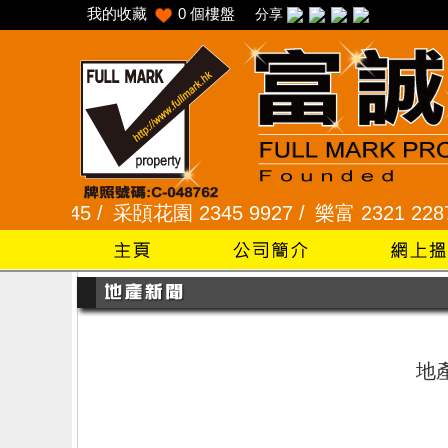
我的收藏
0
個樓盤
分享
 2345 /
采頣花園 2345 9927 /
樂富 2321 2287 /
地