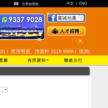
中文
|
ENG
分享給朋友
 /
星河明居、悅庭軒 2116 8008 /
現崇山、譽港灣 23