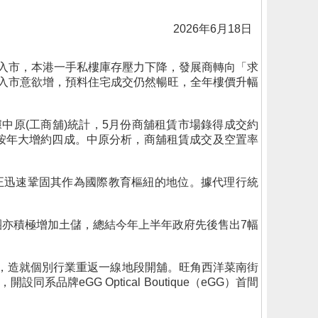
2026年6月18日
極入市，本港一手私樓庫存壓力下降，發展商轉向「求
入市意欲增，預料住宅成交仍然暢旺，全年樓價升幅
中原(工商舖)統計，5月份商舖租賃市場錄得成交約
方呎，按年大增約四成。中原分析，商舖租賃成交及空置率
正迅速鞏固其作為國際教育樞紐的地位。據代理行統
團亦積極增加土儲，總結今年上半年政府先後售出7幅
徊，造就個別行業重返一線地段開舖。旺角西洋菜南街
eGG Optical Boutique（eGG）首間