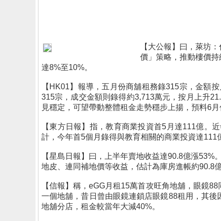
【大公報】曰，萊坊：
價」策略，推動樓價持
達8%至10%。
【HK01】報導，五月份商舖租務錄315宗，金
315宗，成交金額則錄得約3,713萬元，按月上升2
見穩定，可望帶動整體租金走勢穩步上揚，預料6月
【東方日報】指，教育商業投資首5月達111億
計，今年首5個月錄得與教育相關的商業投資達111億
【星島日報】曰，上半年賣地收益達90.8億漲5
地皮、連同補地價等收益，估計為庫房進帳約90.8億
【信報】稱，eGG月租15萬首攻旺角地舖，眼鏡
一個地舖，昔日曾由眼鏡連鎖店眼鏡88租用，其後因貴租
地舖分店，租金較當年大減40%。