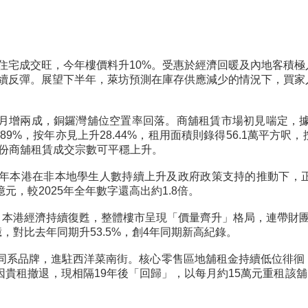
住宅成交旺，今年樓價料升10%。受惠於經濟回暖及內地客積
續反彈。展望下半年，萊坊預測在庫存供應減少的情況下，買家
額按月增兩成，銅鑼灣舖位空置率回落。商舖租賃市場初見喘定，據
1.89%，按年亦見上升28.44%，租用面積則錄得56.1萬平
份商舖租賃成交宗數可平穩上升。
。近年本港在非本地學生人數持續上升及政府政策支持的推動下，
元，較2025年全年數字還高出約1.8倍。
3%。本港經濟持續復甦，整體樓市呈現「價量齊升」格局，連帶財
，對比去年同期升53.5%，創4年同期新高紀錄。
88同系品牌，進駐西洋菜南街。核心零售區地舖租金持續低位徘
撤退，現相隔19年後「回歸」，以每月約15萬元重租該舖，開設同系品牌