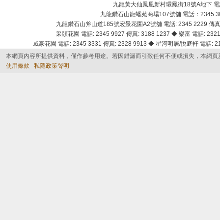
九龍黃大仙鳳凰新村環鳳街18號A地下 電話：232
九龍鑽石山龍蟠苑商場107號舖 電話：2345 303
九龍鑽石山斧山道185號宏景花園A2號舖 電話: 2345 2229 傳真: 
采頣花園 電話: 2345 9927 傳真: 3188 1237 ◆ 樂富 電話: 2321 
威豪花園 電話: 2345 3331 傳真: 2328 9913 ◆ 星河明居/悅庭軒 電話: 2116
本網頁內容所提供資料，僅作參考用途。若因錯漏而引致任何不便或損失，本網頁
使用條款
私隱政策聲明