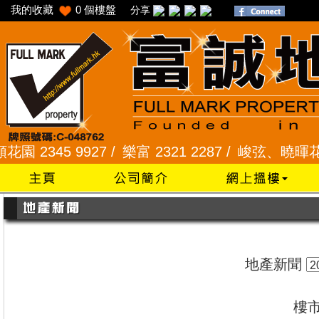
我的收藏
0
個樓盤
分享
45 9927 /
樂富 2321 2287 /
峻弦、曉暉花園 2345 
地產新聞
樓