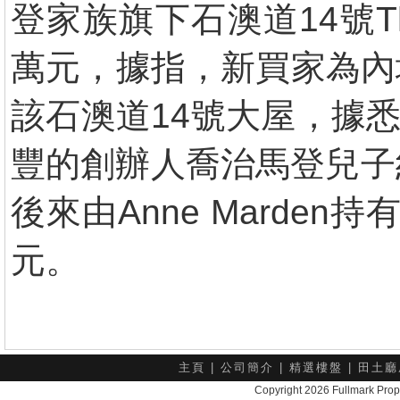
登家族旗下石澳道14號The
萬元，據指，新買家為內
該石澳道14號大屋，據悉
豐的創辦人喬治馬登兒子約
後來由Anne Marde
元。
主頁
|
公司簡介
|
精選樓盤
|
田土廳
Copyright 2026 Fullmark 