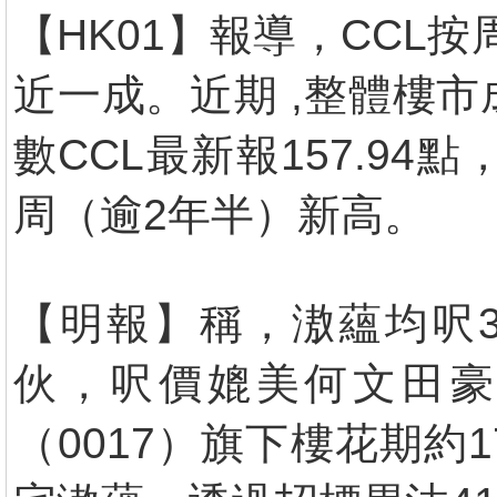
【HK01】報導，CCL
近一成。近期 ,整體樓
數CCL最新報157.94點，
周（逾2年半）新高。
【明報】稱，滶蘊均呎3
伙，呎價媲美何文田豪
（0017）旗下樓花期