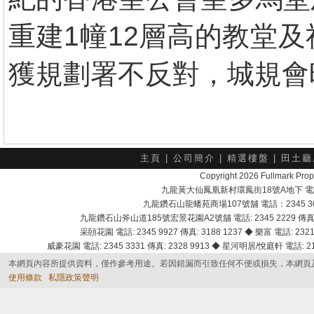
重建1幢12層高的教堂及
獲規劃署不反對，城規會
主頁
|
公司簡介
|
精選樓盤
|
田土廳
Copyright 2026 Fullmark 
九龍黃大仙鳳凰新村環鳳街18號A地下 電話：232
九龍鑽石山龍蟠苑商場107號舖 電話：2345 303
九龍鑽石山斧山道185號宏景花園A2號舖 電話: 2345 2229 傳真: 
采頣花園 電話: 2345 9927 傳真: 3188 1237 ◆ 樂富 電話: 2321 
威豪花園 電話: 2345 3331 傳真: 2328 9913 ◆ 星河明居/悅庭軒 電話: 2116
本網頁內容所提供資料，僅作參考用途。若因錯漏而引致任何不便或損失，本網頁
使用條款
私隱政策聲明