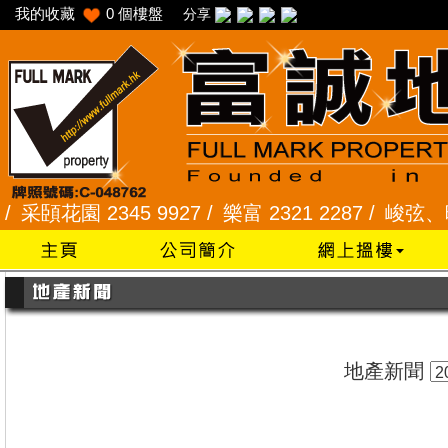
我的收藏
0
個樓盤
分享
頣花園 2345 9927 /
樂富 2321 2287 /
峻弦、曉暉花園
地產新聞