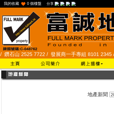
我的收藏
0
個樓盤
分享
山 2525 7722 /
發展商一手專組 8101 2345 /
采頣
地產新聞