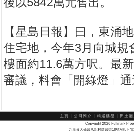
後以5842萬元售出。
【星島日報】曰，東涌地
住宅地，今年3月向城規
樓面約11.6萬方呎。
審議，料會「開綠燈」通
主頁
|
公司簡介
|
精選樓盤
|
田土廳
Copyright 2026 Fullmark 
九龍黃大仙鳳凰新村環鳳街18號A地下 電話：232