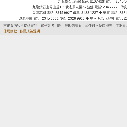
九龍鑽石山龍蟠苑商場107號舖 電話：2345 303
九龍鑽石山斧山道185號宏景花園A2號舖 電話: 2345 2229 傳真: 
采頣花園 電話: 2345 9927 傳真: 3188 1237 ◆ 樂富 電話: 2321 
威豪花園 電話: 2345 3331 傳真: 2328 9913 ◆ 星河明居/悅庭軒 電話: 2116
本網頁內容所提供資料，僅作參考用途。若因錯漏而引致任何不便或損失，本網頁
使用條款
私隱政策聲明