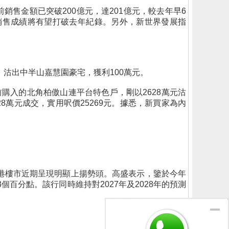
售金額已突破200億元，達201億元，較去年早6
間銷售成績將有望打破去年紀錄。另外，新世界發展指
。
，沽出中半山嘉慧園豪宅，獲利100萬元。
購入的北角柏傲山連平台特色戶，剛以2628萬元沽
28萬元成交，實用呎價25269元。據悉，新買家為內
港樓市近期呈現明顯上揚勢頭。高盛表示，鑒於今年
個百分點。該行同時維持對2027年及2028年的預測