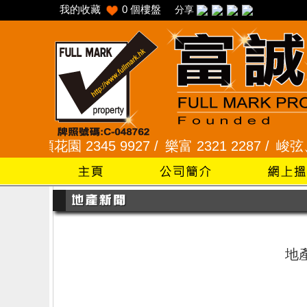
我的收藏
0
個樓盤
分享
/
采頣花園 2345 9927 /
樂富 2321 2287 /
峻弦、曉暉
地