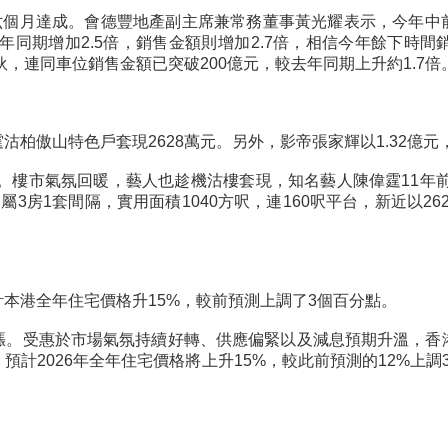
六個月達成。會德豐地產副主席兼常務董事黃光耀表示，今年中前銷
去年同期增加2.5倍，銷售金額則增加2.7倍，相信今年餘下時
伙，連同車位銷售金額已突破200億元，較去年同期上升約1.7倍
柏傲山特色戶套現2628萬元。另外，影帝張家輝以1.32億元
萬。樓市氣氛回暖，藝人也趁機沽樓套現，知名藝人陳偉霆11年前
房1套間隔，實用面積1040方呎，連160呎平台，新近以26
本港全年住宅價格升15%，較前預測上調了3個百分點。
再漲。受惠於市場氣氛持續好轉、供應偏緊以及減息預期升溫，香
2026年全年住宅價格將上升15%，較此前預測的12%上調3