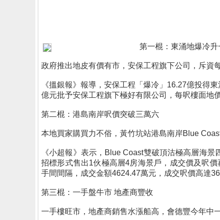
第一棍：東涌地爆冷升
政府推出地皮有價有市，安保工程旗下公司，斥資每
《搵銀報》報導，安保工程「爆冷」16.27億投得東
億元批予安保工程旗下極好有限公司，每呎樓面地價3
第二棍：港島南岸呎價突破三萬六
本地買家購買力不俗，黃竹坑站港島南岸Blue C
《小超報》表示，Blue Coast雙破頂沽極高層
招標形式售出1伙極高層4房海景戶，成交價及呎價再
手間間隔，成交金額4624.47萬元，成交呎價高達
第三棍：一手盤牛市 地產商豐收
一手樓旺市，地產商銷售水漲船高，會德豐今年中一手