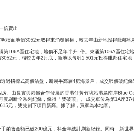
一倍賣出
呎樓面地價3052元取得東涌發展權，較去年由新地投得毗鄰地
涌第106A區住宅地，地價不足年半升1倍。東涌第106A區住宅地
052元，相較去年2月底，新地以每呎1,501元投得毗鄰住宅
oast透過招標式高價沽盤，新易手高層4房海景戶，成交呎價破紀
海景四房。由長實與港鐵合作發展的香港仔黃竹坑站港島南岸Blue 
度刷新全系列紀錄，錄得「雙破頂」。成交單位為第1A座37樓
36615元，雙雙創下項目新高。據了解，買家為本地客。
銷售金額已破200億元，料全年總計刷新紀錄。同時，新世界今