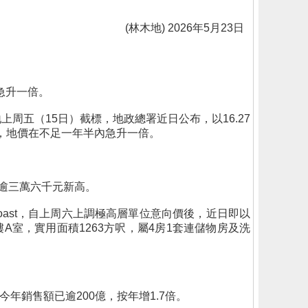
(林木地) 2026年5月23日
急升一倍。
上周五（15日）截標，地政總署近日公布，以16.27
地，地價在不足一年半內急升一倍。
錄逾三萬六千元新高。
Coast，自上周六上調極高層單位意向價後，近日即以
A室，實用面積1263方呎，屬4房1套連儲物房及洗
年銷售額已逾200億，按年增1.7倍。