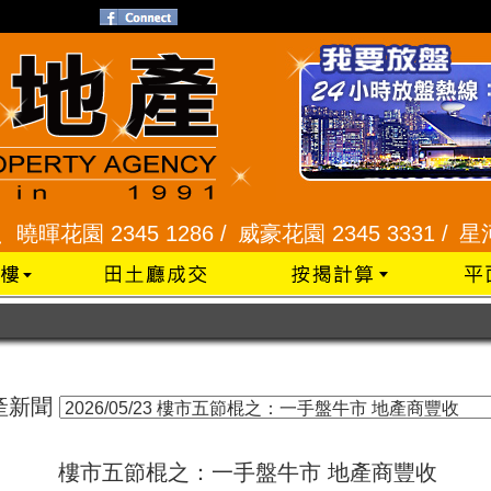
花園 2345 1286 /
威豪花園 2345 3331 /
星河明居
產新聞
樓市五節棍之：一手盤牛市 地產商豐收