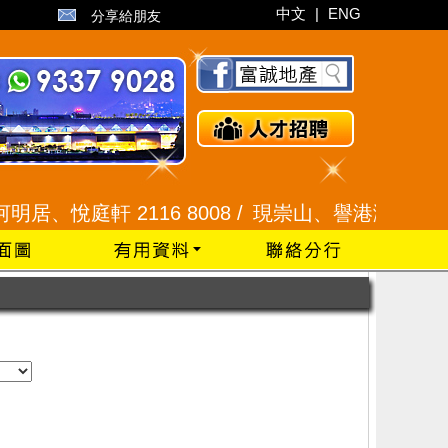
中文
|
ENG
分享給朋友
、悅庭軒 2116 8008 /
現崇山、譽港灣 2345 992