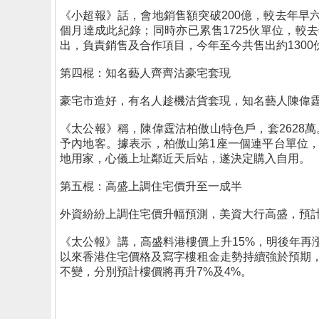
《小超報》話，會地銷售額突破200億，較去年早
個月達成此紀錄；同時亦已累售1725伙單位，較
出，負責銷售及合作項目，今年至今共售出約1300
第四棍：知名藝人齊齊沽豪宅套現
豪宅市造好，有名人趁機沽貨套現，知名藝人陳偉霆沽
《太公報》稱，陳偉霆沽柏傲山特色戶，套2628
予內地客。據表示，柏傲山第1座一個連平台單位，屬3
地用家，心儀上址鄰近天后站，遂決定購入自用。
第五棍：高盛上調住宅價升至一成半
外資紛紛上調住宅價升幅預測，美資大行高盛，預計
《太公報》講，高盛料港樓價上升15%，明後年
以來香港住宅價格及寫字樓租金走勢持續強於預期，預計
不變，分別預計樓價將再升7%及4%。