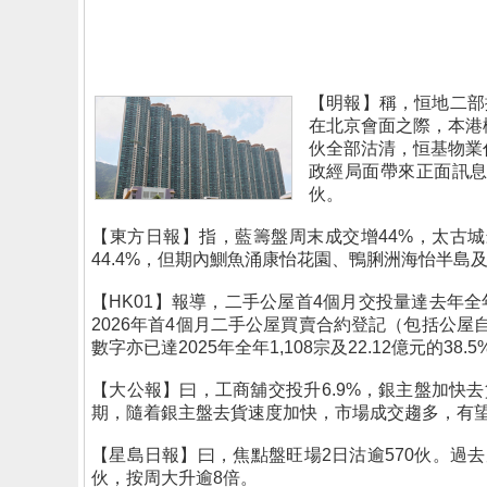
【明報】稱，恒地二部
在北京會面之際，本港
伙全部沽清，恒基物業
政經局面帶來正面訊息
伙。
【東方日報】指，藍籌盤周末成交增44%，太古
44.4%，但期內鰂魚涌康怡花園、鴨脷洲海怡半島
【HK01】報導，二手公屋首4個月交投量達去年
2026年首4個月二手公屋買賣合約登記（包括公屋自由市
數字亦已達2025年全年1,108宗及22.12億元的38.5
【大公報】曰，工商舖交投升6.9%，銀主盤加快去貨
期，隨着銀主盤去貨速度加快，市場成交趨多，有
【星島日報】曰，焦點盤旺場2日沽逾570伙。過
伙，按周大升逾8倍。