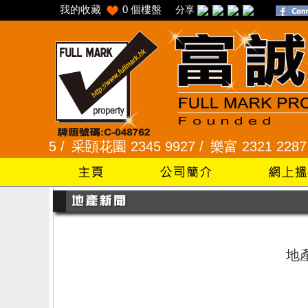
我的收藏
0
個樓盤
分享
2345 /
采頣花園 2345 9927 /
樂富 2321 2287 /
地