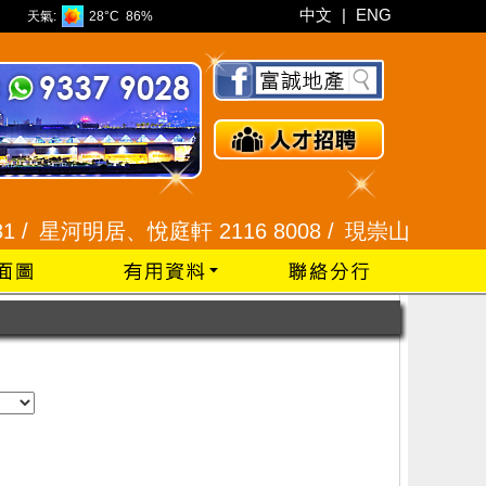
中文
|
ENG
天氣:
28°C
86%
/
星河明居、悅庭軒 2116 8008 /
現崇山、譽港灣 234