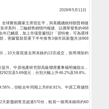
2026年5月11日
定。全球聚焦國家主席習近平，與美國總統特朗普稍後
首岸系列，三輪銷售銷情均報捷、以價單發售的468
去年已觸底，加上市場普遍預計「習特會」可為環球
，密鑼緊鼓部署下半年推售3個市區新盤共涉868
，10大屋苑過去周末錄約13宗成交，按周增加約
有所提升。中原地產研究部高級聯席董事楊明儀指出，
2宗及5.69億元，分別大幅上升46.2%及59.8%。
.56%，但較去年同期上升約6.91%。中原工商舖預
天新盤銷售至超過570伙，較前一個周末錄得約60