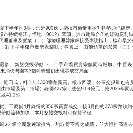
擬下半年推3盤，涉近900伙，指樓市價量重拾升軌勢頭已確
樓市持續暢旺，恒地（0012）牽頭、與市建局合作的紅磡庇利街
代理董事及營業（二）部總理理韓家輝接受專訪指出，樓市早於
，對下半年樓市走勢表樂觀；事實上，由他領軍的營業（二）部
城最多。新盤交投帶動下，二手市場買賣宗數同時增加。中原表示
及東涌映灣園等3個藍籌盤仍出現零成交局面。
全年近四成，料全年1300宗創新高。樓市回暖，公屋交投量也
場及第二市場）錄得427宗，總值9.09億元，較2025年同期29
%及41.1%。
。工商舖4月錄得約356宗買賣成交，較3月的約373宗微跌約4
望帶動流轉加快，本月整體交投料可保持平穩。
去周末4個全新盤連環推售，均取得不俗之成績，並大幅推高過去2