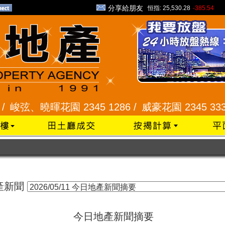
分享給朋友
恒指:
25,530.28
-385.54
峻弦、曉暉花園 2345 1286 /
威豪花園 2345 3331 
產新聞
今日地產新聞摘要