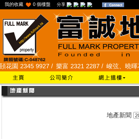
我的收藏
0
個樓盤
分享
2345 9927 /
樂富 2321 2287 /
峻弦、曉暉花園 23
地產新聞