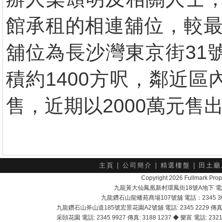
館承租的相連舖位，較最
舖位為長沙灣東京街31
積約1400方呎，鄰近區
售，近期以2000萬元售
主頁
|
公司簡介
|
精選樓盤
|
田土廳
Copyright 2026 Fullmark 
九龍黃大仙鳳凰新村環鳳街18號A地下 電話：232
九龍鑽石山龍蟠苑商場107號舖 電話：2345 303
九龍鑽石山斧山道185號宏景花園A2號舖 電話: 2345 2229 傳真: 
采頣花園 電話: 2345 9927 傳真: 3188 1237 ◆ 樂富 電話: 2321 