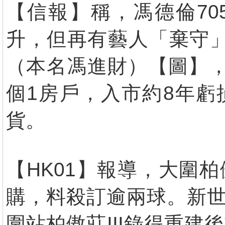
【信報】稱，馮德倫705萬
升，但再有藝人「棄守
（本名馮進財）【圖】，近日
個1房戶，入市約8年虧損
貨。
【HK01】報導，大圍柏
購，料殺訂逾兩球。新世界
圍站柏傲莊III錄得重建