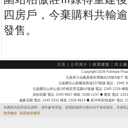
四房戶，今棄購料共輸逾
發售。
主頁
|
公司簡介
|
精選樓盤
|
田土廳
Copyright 2026 Fullmark 
九龍黃大仙鳳凰新村環鳳街18號A地下 電話：232
九龍鑽石山龍蟠苑商場107號舖 電話：2345 303
九龍鑽石山斧山道185號宏景花園A2號舖 電話: 2345 2229 傳真: 
采頣花園 電話: 2345 9927 傳真: 3188 1237 ◆ 樂富 電話: 2321 
威豪花園 電話: 2345 3331 傳真: 2328 9913 ◆ 星河明居/悅庭軒 電話: 2116
本網頁內容所提供資料，僅作參考用途。若因錯漏而引致任何不便或損失，本網頁
使用條款
私隱政策聲明