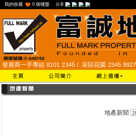
我的收藏
0
個樓盤
分享
商一手專組 8101 2345 /
采頣花園 2345 9927 /
樂
地產新聞