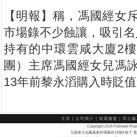
【明報】稱，馮國經女斥
市場錄不少蝕讓，吸引名
持有的中環雲咸大廈2
團）主席馮國經女兒馮詠
13年前黎永滔購入時貶
主頁
|
公司簡介
|
精選樓盤
|
田土廳
Copyright 2026 Fullmark 
九龍黃大仙鳳凰新村環鳳街18號A地下 電話：232