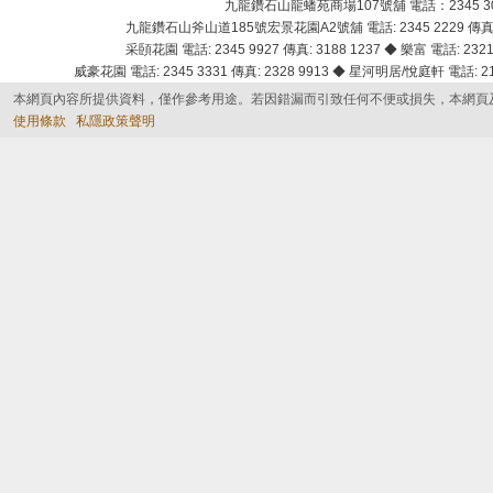
九龍鑽石山龍蟠苑商場107號舖 電話：2345 303
九龍鑽石山斧山道185號宏景花園A2號舖 電話: 2345 2229 傳真: 
采頣花園 電話: 2345 9927 傳真: 3188 1237 ◆ 樂富 電話: 2321 
威豪花園 電話: 2345 3331 傳真: 2328 9913 ◆ 星河明居/悅庭軒 電話: 2116
本網頁內容所提供資料，僅作參考用途。若因錯漏而引致任何不便或損失，本網頁
使用條款
私隱政策聲明