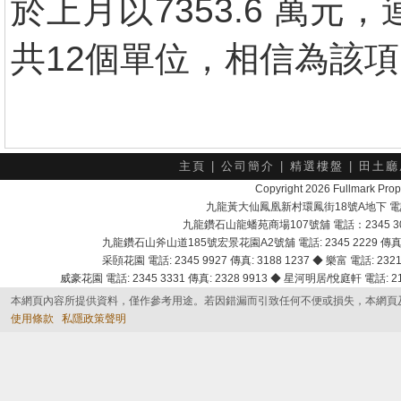
於上月以7353.6 萬
共12個單位，相信為該
主頁
|
公司簡介
|
精選樓盤
|
田土廳
Copyright 2026 Fullmark 
九龍黃大仙鳳凰新村環鳳街18號A地下 電話：232
九龍鑽石山龍蟠苑商場107號舖 電話：2345 303
九龍鑽石山斧山道185號宏景花園A2號舖 電話: 2345 2229 傳真: 
采頣花園 電話: 2345 9927 傳真: 3188 1237 ◆ 樂富 電話: 2321 
威豪花園 電話: 2345 3331 傳真: 2328 9913 ◆ 星河明居/悅庭軒 電話: 2116
本網頁內容所提供資料，僅作參考用途。若因錯漏而引致任何不便或損失，本網頁
使用條款
私隱政策聲明