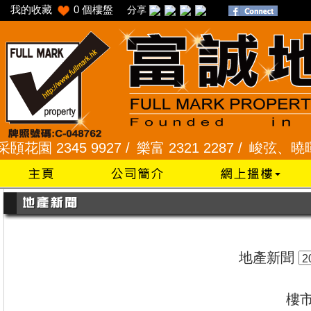
我的收藏
0
個樓盤
分享
2345 9927 /
樂富 2321 2287 /
峻弦、曉暉花園 234
地產新聞
樓