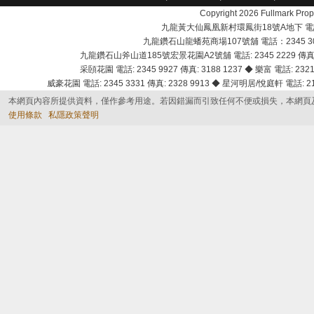
Copyright 2026 Fullmark 
九龍黃大仙鳳凰新村環鳳街18號A地下 電話：232
九龍鑽石山龍蟠苑商場107號舖 電話：2345 303
九龍鑽石山斧山道185號宏景花園A2號舖 電話: 2345 2229 傳真: 
采頣花園 電話: 2345 9927 傳真: 3188 1237 ◆ 樂富 電話: 2321 
威豪花園 電話: 2345 3331 傳真: 2328 9913 ◆ 星河明居/悅庭軒 電話: 2116
本網頁內容所提供資料，僅作參考用途。若因錯漏而引致任何不便或損失，本網頁
使用條款
私隱政策聲明