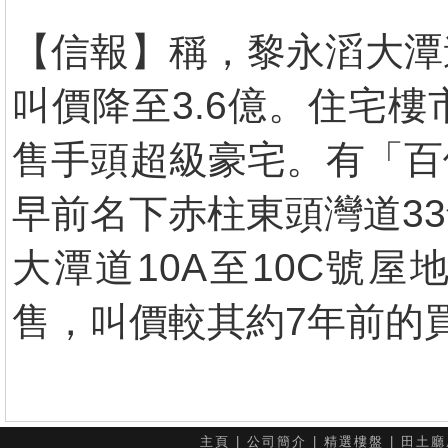
【信報】稱，黎永滔大潭
叫價降至3.6億。住宅
售手頭超級豪宅。有「百
早前名下赤柱東頭灣道3
大潭道10A至10C號屋
售，叫價較其約7年前的
主頁
|
公司簡介
|
精選樓盤
|
田土廳