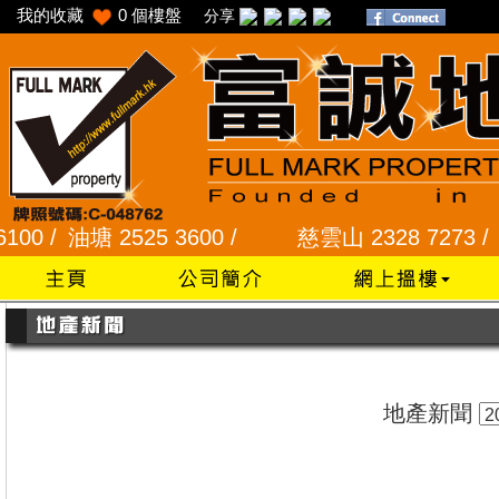
我的收藏
0
個樓盤
分享
/
油塘 2525 3600 /
慈雲山 2328 7273 /
龍蟠苑
地產新聞