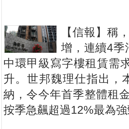
【信報】稱，
增，連續4季
中環甲級寫字樓租賃需
升。世邦魏理仕指出，
納，令今年首季整體租金
按季急飆超過12%最為強