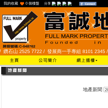
我的收藏
0
個樓盤
分享
山 2525 7722 /
發展商一手專組 8101 2345 /
采頣
地產新聞