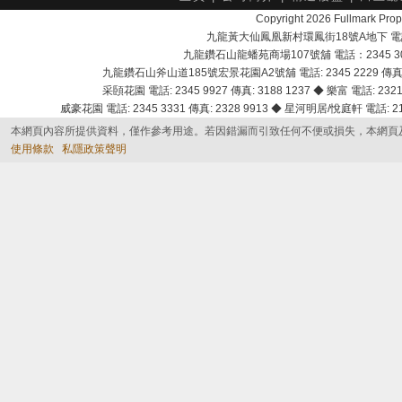
Copyright 2026 Fullmark 
九龍黃大仙鳳凰新村環鳳街18號A地下 電話：232
九龍鑽石山龍蟠苑商場107號舖 電話：2345 303
九龍鑽石山斧山道185號宏景花園A2號舖 電話: 2345 2229 傳真: 
采頣花園 電話: 2345 9927 傳真: 3188 1237 ◆ 樂富 電話: 2321 
威豪花園 電話: 2345 3331 傳真: 2328 9913 ◆ 星河明居/悅庭軒 電話: 2116
本網頁內容所提供資料，僅作參考用途。若因錯漏而引致任何不便或損失，本網頁
使用條款
私隱政策聲明