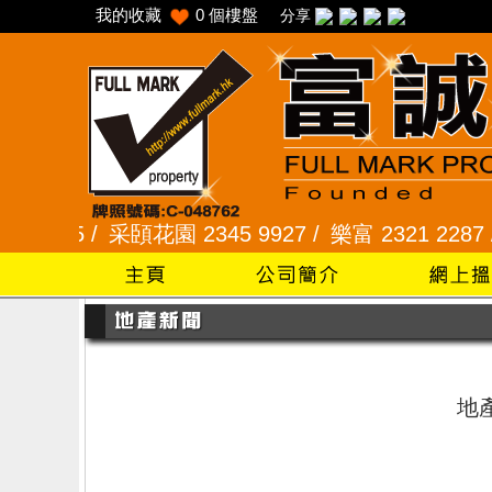
我的收藏
0
個樓盤
分享
2345 /
采頣花園 2345 9927 /
樂富 2321 2287 /
地