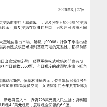
2026年3月27日
港按揭市場打「減價戰」，涉及推出H加0.6厘的按揭
享按揭現金回贈及按揭存款掛鈎戶口，另客戶可選擇不同
型地皮推出市場。港鐵（00066）計劃下季推出總
港鐵強調有關規模已考慮到基座商場的完整性，招標前將
展的日出康城海瑅灣Ⅰ，經歷馬拉松式軟銷終開賣有期，
括昨日截收3550票、今日晒冷的建灝地產旗下旺角
認購約26倍。恒基林達民表示，發售單位涵蓋1房至
來加推有5%提價空間，又透露部門今年共有5個項
，新近再度入市，斥資728萬元購入民生舖；資料顯
月租4.2萬元租用，意味租金回報約6.9厘。