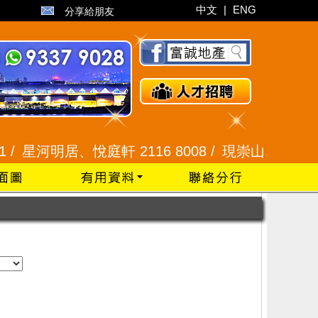
中文
|
ENG
分享給朋友
/
星河明居、悅庭軒 2116 8008 /
現崇山、譽港灣 234