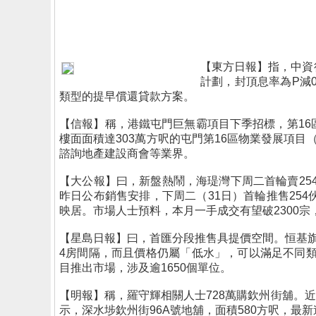
【東方日報】指，中資
計劃，封頂息率為P減0
類型的提早償還貸款方案。
【信報】稱，港鐵屯門巨無霸項目下季招標，第16
樓面面積達303萬方呎的屯門第16區物業發展項目
諮詢地產建設商會等業界。
【大公報】曰，新盤熱鬧，海瑅灣下周二首輪賣254
昨日公布銷售安排，下周二（31日）首輪推售25
映居。市場人士預料，本月一手成交有望破2300宗，
【星島日報】曰，首匯分段推售具提價空間。恒基旗
4房間隔，而且價格仍屬「低水」，可以滿足不同
目推出市場，涉及逾1650個單位。
【明報】稱，羅守輝相關人士728萬購欽州街舖。
示，深水埗欽州街96A號地舖，面積580方呎，最新