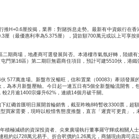
行推H+0.6厘按揭，業界：對賭拆息走勢。最新有中資銀行在香
.3厘（最優惠利率為5.375厘），貸款額700萬元或以上可
區二期商場，地產商可選發展與否。本港樓市氣氛好轉，陸續有大
（屯門第16區）第二期巨無霸商住項目，預計可建5510伙，
伙 577萬進場。新盤市況暢旺，信和置業（00083）牽頭發
4伙，為本月新盤壓軸。今日起一連五日有5個全新盤輪流開售，包
較2月逾1400宗爆升62%，連續14個月破千關。
下紅磡首匯明日展開首輪銷售，截至昨晚8時暫收3300票，超額
類型買家需要，現時以較惜售態度推盤，直言「遲賣可更貴」，未
近年積極減磅的資深投資者、尖東廣場執行董事羅守輝或相關人士
連租約以728萬元易手、折合呎價約1.26萬元，商舖現由壽司店以