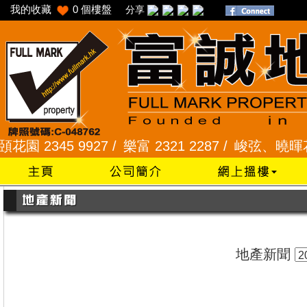
我的收藏
0
個樓盤
分享
2345 9927 /
樂富 2321 2287 /
峻弦、曉暉花園 23
地產新聞