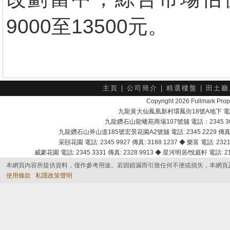
9000至13500元。
主頁
|
公司簡介
|
精選樓盤
|
田土廳
Copyright 2026 Fullmark 
九龍黃大仙鳳凰新村環鳳街18號A地下 電話：232
九龍鑽石山龍蟠苑商場107號舖 電話：2345 303
九龍鑽石山斧山道185號宏景花園A2號舖 電話: 2345 2229 傳真: 
采頣花園 電話: 2345 9927 傳真: 3188 1237 ◆ 樂富 電話: 2321 
威豪花園 電話: 2345 3331 傳真: 2328 9913 ◆ 星河明居/悅庭軒 電話: 2116
本網頁內容所提供資料，僅作參考用途。若因錯漏而引致任何不便或損失，本網頁
使用條款
私隱政策聲明