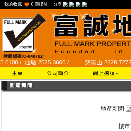
我的收藏
0
個樓盤
分享
 /
油塘 2525 3600 /
慈雲山 2328 7273 /
龍蟠苑
地產新聞
樓市