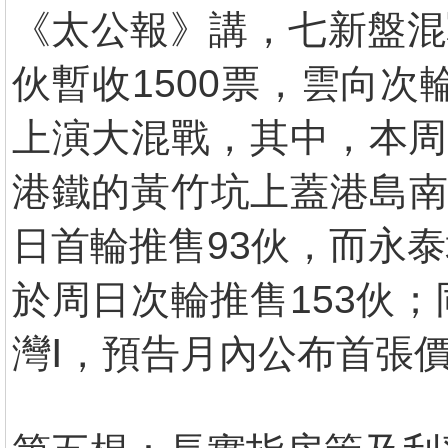
《太公報》講，七新盤混
伙暫收1500票，雲向次
上演大混戰，其中，本周
港鐵的黃竹坑上蓋港島南岸D
日首輪推售93伙，而永
於周日次輪推售153伙
灣Ⅰ，預告月內公布首張