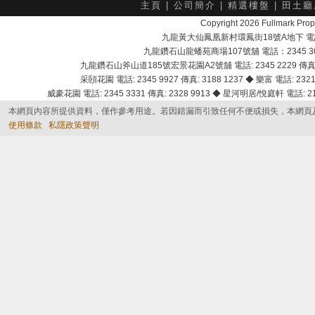
主頁
|
公司簡介
|
精選樓盤
|
田土廳
Copyright 2026 Fullmark 
九龍黃大仙鳳凰新村環鳳街18號A地下 電話：232
九龍鑽石山龍蟠苑商場107號舖 電話：2345 303
九龍鑽石山斧山道185號宏景花園A2號舖 電話: 2345 2229 傳真: 
采頣花園 電話: 2345 9927 傳真: 3188 1237 ◆ 樂富 電話: 2321 
威豪花園 電話: 2345 3331 傳真: 2328 9913 ◆ 星河明居/悅庭軒 電話: 2116
本網頁內容所提供資料，僅作參考用途。若因錯漏而引致任何不便或損失，本網頁
使用條款
私隱政策聲明