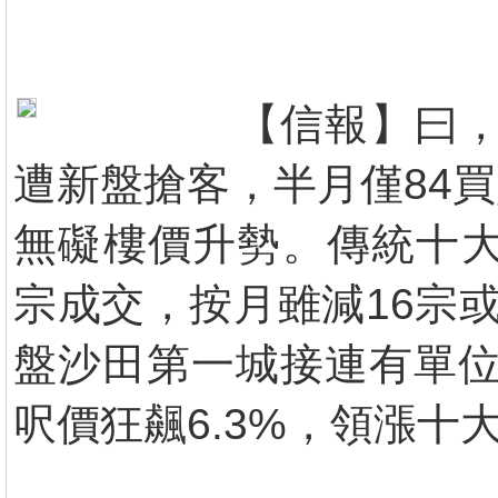
【信報】曰，
遭新盤搶客，半月僅84
無礙樓價升勢。傳統十大
宗成交，按月雖減16宗
盤沙田第一城接連有單位
呎價狂飆6.3%，領漲十