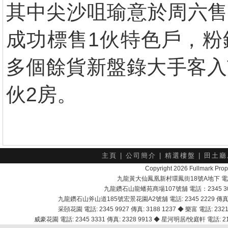
其中尖沙咀瑜意於周六售
成功標售1伙特色戶，粉
多個餘貨新盤錄大手客入
伙2房。
主頁
|
公司簡介
|
精選樓盤
|
田土廳
Copyright 2026 Fullmark 
九龍黃大仙鳳凰新村環鳳街18號A地下 電話：232
九龍鑽石山龍蟠苑商場107號舖 電話：2345 303
九龍鑽石山斧山道185號宏景花園A2號舖 電話: 2345 2229 傳真: 
采頣花園 電話: 2345 9927 傳真: 3188 1237 ◆ 樂富 電話: 2321 
威豪花園 電話: 2345 3331 傳真: 2328 9913 ◆ 星河明居/悅庭軒 電話: 2116