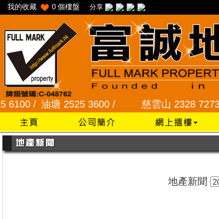
我的收藏
0
個樓盤
分享
00 /
油塘 2525 3600 /
慈雲山 2328 7273 /
龍
地產新聞