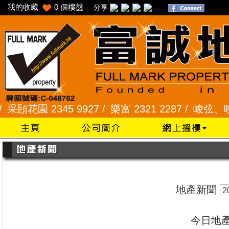
我的收藏
0
個樓盤
分享
園 2345 9927 /
樂富 2321 2287 /
峻弦、曉暉花園 2
地產新聞
今日地產