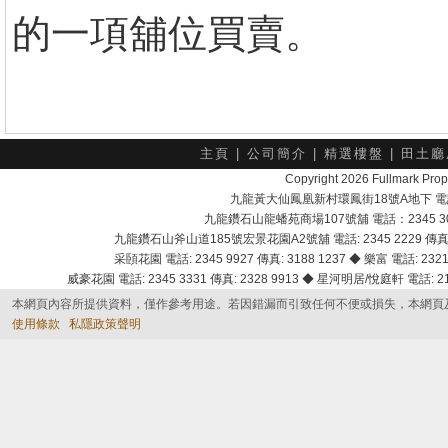
的一項舖位買賣。
主頁
|
公司簡介
|
精選樓盤
|
田土廳
Copyright 2026 Fullmark 
九龍黃大仙鳳凰新村環鳳街18號A地下 電話：232
九龍鑽石山龍蟠苑商場107號舖 電話：2345 303
九龍鑽石山斧山道185號宏景花園A2號舖 電話: 2345 2229 傳真: 
采頣花園 電話: 2345 9927 傳真: 3188 1237 ◆ 樂富 電話: 2321 
威豪花園 電話: 2345 3331 傳真: 2328 9913 ◆ 星河明居/悅庭軒 電話: 2116
本網頁內容所提供資料，僅作參考用途。若因錯漏而引致任何不便或損失，本網頁
使用條款
私隱政策聲明