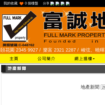
我的收藏
0
個樓盤
分享
2345 9927 /
樂富 2321 2287 /
峻弦、曉暉花園 23
地產新聞