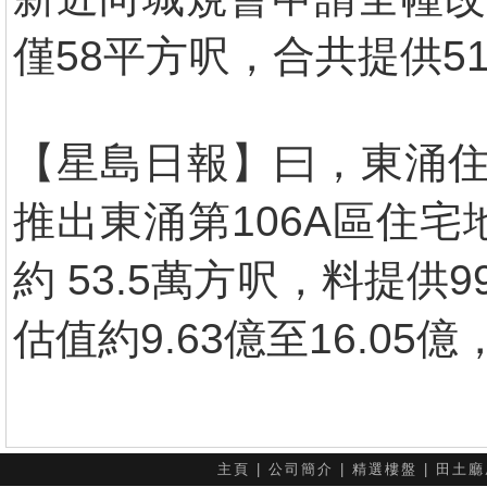
僅58平方呎，合共提供5
【星島日報】曰，東涌住
推出東涌第106A區住
約 53.5萬方呎，料提
估值約9.63億至16.05
主頁
|
公司簡介
|
精選樓盤
|
田土廳