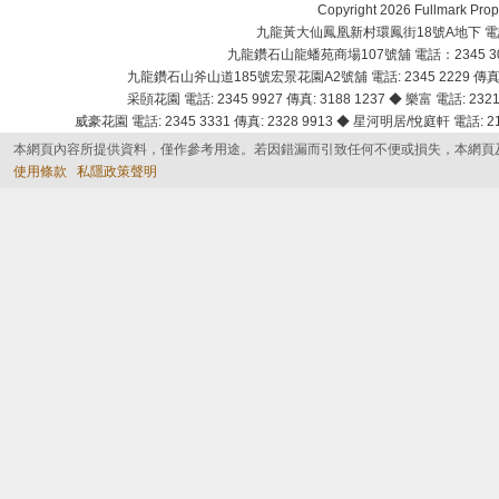
Copyright 2026 Fullmark 
九龍黃大仙鳳凰新村環鳳街18號A地下 電話：232
九龍鑽石山龍蟠苑商場107號舖 電話：2345 303
九龍鑽石山斧山道185號宏景花園A2號舖 電話: 2345 2229 傳真: 
采頣花園 電話: 2345 9927 傳真: 3188 1237 ◆ 樂富 電話: 2321 
威豪花園 電話: 2345 3331 傳真: 2328 9913 ◆ 星河明居/悅庭軒 電話: 2116
本網頁內容所提供資料，僅作參考用途。若因錯漏而引致任何不便或損失，本網頁
使用條款
私隱政策聲明