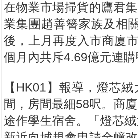
在物業市場掃貨的鷹君集團
業集團趙善簪家族及相關
後，上月再度入市商廈市
個月內共斥4.69億元連
【HK01】報導，燈芯
間，房間最細58呎。商
途作學生宿舍。「燈芯絨大
新近向城規會申請全幢改