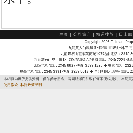
主頁
|
公司簡介
|
精選樓盤
|
田土廳
Copyright 2026 Fullmark 
九龍黃大仙鳳凰新村環鳳街18號A地下 電話：232
九龍鑽石山龍蟠苑商場107號舖 電話：2345 303
九龍鑽石山斧山道185號宏景花園A2號舖 電話: 2345 2229 傳真: 
采頣花園 電話: 2345 9927 傳真: 3188 1237 ◆ 樂富 電話: 2321 
威豪花園 電話: 2345 3331 傳真: 2328 9913 ◆ 星河明居/悅庭軒 電話: 2116
本網頁內容所提供資料，僅作參考用途。若因錯漏而引致任何不便或損失，本網頁
使用條款
私隱政策聲明