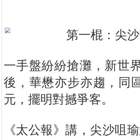
第一棍：尖沙
一手盤紛紛搶灘，新世界
後，華懋亦步亦趨，同區
元，擺明對撼爭客。
《太公報》講，尖沙咀瑜