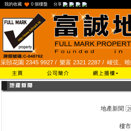
我的收藏
0
個樓盤
分享
2345 9927 /
樂富 2321 2287 /
峻弦、曉暉花園 23
地產新聞
樓市