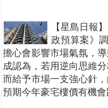
【星島日報】
政預算案》調
擔心會影響市場氣氛，導
成認為，若用逆向思維分
而給予市場一支強心針，
預期今年豪宅樓價有機會