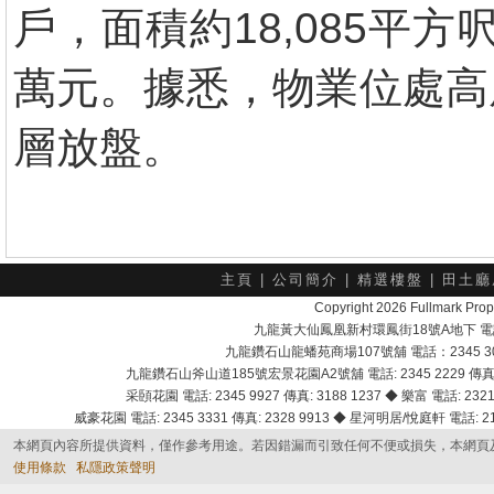
戶，面積約18,085平方
萬元。據悉，物業位處高
層放盤。
主頁
|
公司簡介
|
精選樓盤
|
田土廳
Copyright 2026 Fullmark 
九龍黃大仙鳳凰新村環鳳街18號A地下 電話：232
九龍鑽石山龍蟠苑商場107號舖 電話：2345 303
九龍鑽石山斧山道185號宏景花園A2號舖 電話: 2345 2229 傳真: 
采頣花園 電話: 2345 9927 傳真: 3188 1237 ◆ 樂富 電話: 2321 
威豪花園 電話: 2345 3331 傳真: 2328 9913 ◆ 星河明居/悅庭軒 電話: 2116
本網頁內容所提供資料，僅作參考用途。若因錯漏而引致任何不便或損失，本網頁
使用條款
私隱政策聲明