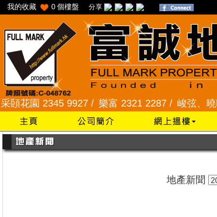
我的收藏
0
個樓盤
分享
園 2345 9927 /
樂富 2321 2287 /
峻弦、曉暉花園 2
地產新聞