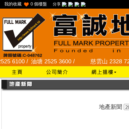
我的收藏
0
個樓盤
分享
6100 /
油塘 2525 3600 /
慈雲山 2328 7273 /
地產新聞