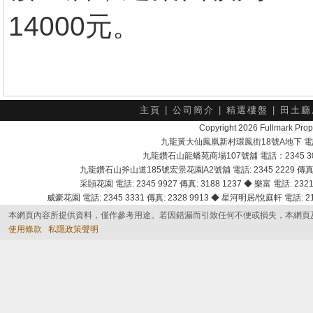
14000元。
主頁
|
公司簡介
|
精選樓盤
|
田土廳
Copyright 2026 Fullmark 
九龍黃大仙鳳凰新村環鳳街18號A地下 電話：232
九龍鑽石山龍蟠苑商場107號舖 電話：2345 303
九龍鑽石山斧山道185號宏景花園A2號舖 電話: 2345 2229 傳真: 
采頣花園 電話: 2345 9927 傳真: 3188 1237 ◆ 樂富 電話: 2321 
威豪花園 電話: 2345 3331 傳真: 2328 9913 ◆ 星河明居/悅庭軒 電話: 2116
本網頁內容所提供資料，僅作參考用途。若因錯漏而引致任何不便或損失，本網頁
使用條款
私隱政策聲明