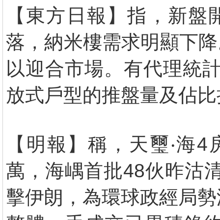
【東方日報】指，新盤
落，納米樓需求明顯下降
以迎合市場。有代理統計指
放式戶型的推盤量及佔比
【明報】稱，天璽‧海4房
萬，海嵎首批48伙昨沽
擊伊朗，為環球政經局勢