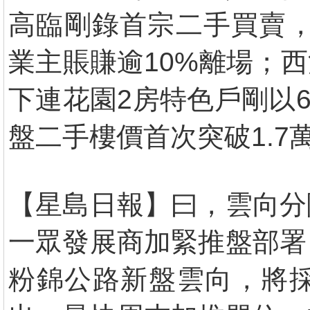
高臨剛錄首宗二手買賣，
業主賬賺逾10%離場；西
下連花園2房特色戶剛以6
盤二手樓價首次突破1.7
【星島日報】曰，雲向分
一眾發展商加緊推盤部署
粉錦公路新盤雲向，將