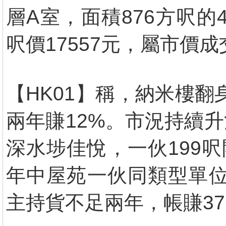
層A室，面積876方呎的
呎價17557元，屬市價成
【HK01】稱，納米樓翻
兩年賺12%。市況持續
深水埗佳悅，一伙199
年中屋苑一伙同類型單位賣
主持貨不足兩年，帳賺37