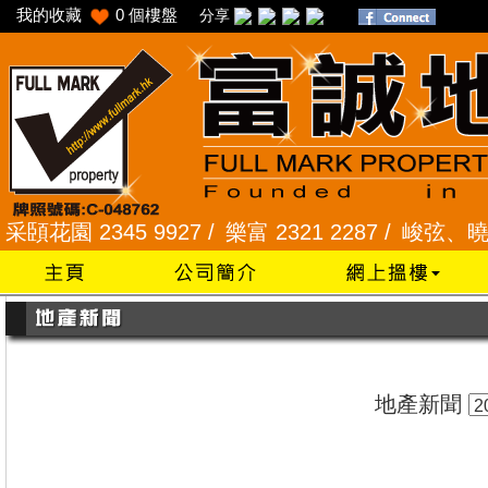
我的收藏
0
個樓盤
分享
園 2345 9927 /
樂富 2321 2287 /
峻弦、曉暉花園 2
地產新聞