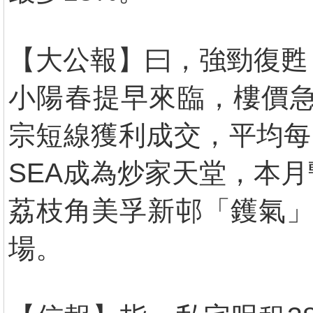
【大公報】曰，強勁復甦
小陽春提早來臨，樓價急
宗短線獲利成交，平均每日
SEA成為炒家天堂，本
荔枝角美孚新邨「鑊氣」
場。