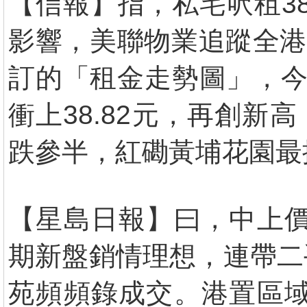
【信報】指，私宅呎租3
影響，美聯物業追蹤全港
訂的「租金走勢圖」，今
衝上38.82元，再創新
跌參半，紅磡黃埔花園最搶
【星島日報】曰，中上價
期新盤銷情理想，連帶二
苑頻頻錄成交。港置區域