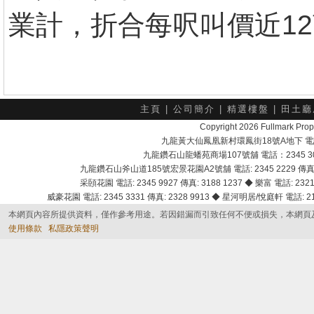
業計，折合每呎叫價近1
主頁
|
公司簡介
|
精選樓盤
|
田土廳
Copyright 2026 Fullmark 
九龍黃大仙鳳凰新村環鳳街18號A地下 電話：232
九龍鑽石山龍蟠苑商場107號舖 電話：2345 303
九龍鑽石山斧山道185號宏景花園A2號舖 電話: 2345 2229 傳真: 
采頣花園 電話: 2345 9927 傳真: 3188 1237 ◆ 樂富 電話: 2321 
威豪花園 電話: 2345 3331 傳真: 2328 9913 ◆ 星河明居/悅庭軒 電話: 2116
本網頁內容所提供資料，僅作參考用途。若因錯漏而引致任何不便或損失，本網頁
使用條款
私隱政策聲明