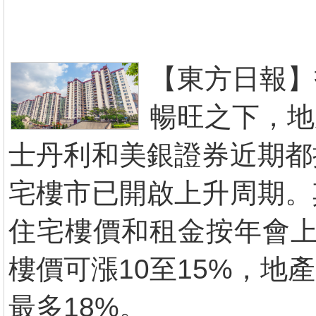
【東方日報】
暢旺之下，地
士丹利和美銀證券近期都
宅樓市已開啟上升周期。
住宅樓價和租金按年會上
樓價可漲10至15%，
最多18%。