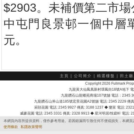
$2903。未補價第二
中屯門良景邨一個中層單
元。
主頁
|
公司簡介
|
精選樓盤
|
田土廳
Copyright 2026 Fullmark 
九龍黃大仙鳳凰新村環鳳街18號A地下 電話：232
九龍鑽石山龍蟠苑商場107號舖 電話：2345 303
九龍鑽石山斧山道185號宏景花園A2號舖 電話: 2345 2229 傳真: 
采頣花園 電話: 2345 9927 傳真: 3188 1237 ◆ 樂富 電話: 2321 
威豪花園 電話: 2345 3331 傳真: 2328 9913 ◆ 星河明居/悅庭軒 電話: 2116
本網頁內容所提供資料，僅作參考用途。若因錯漏而引致任何不便或損失，本網頁
使用條款
私隱政策聲明