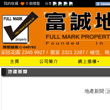
我的收藏
0
個樓盤
分享
花園 2345 9927 /
樂富 2321 2287 /
峻弦、曉暉花園 
地產新聞