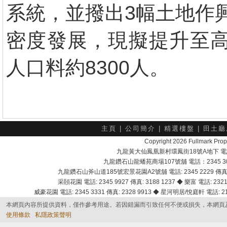
系統，並撥出3幅土地作
密度發展，現擬提升至高
人口料約8300人。
主頁
|
公司簡介
|
精選樓盤
|
田土廳
Copyright 2026 Fullmark 
九龍黃大仙鳳凰新村環鳳街18號A地下 電話：232
九龍鑽石山龍蟠苑商場107號舖 電話：2345 303
九龍鑽石山斧山道185號宏景花園A2號舖 電話: 2345 2229 傳真: 
采頣花園 電話: 2345 9927 傳真: 3188 1237 ◆ 樂富 電話: 2321 
威豪花園 電話: 2345 3331 傳真: 2328 9913 ◆ 星河明居/悅庭軒 電話: 2116
本網頁內容所提供資料，僅作參考用途。若因錯漏而引致任何不便或損失，本網頁
使用條款
私隱政策聲明