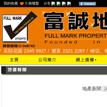
我的收藏
0
個樓盤
分享
花園 2345 9927 /
樂富 2321 2287 /
峻弦、曉暉花園 
地產新聞