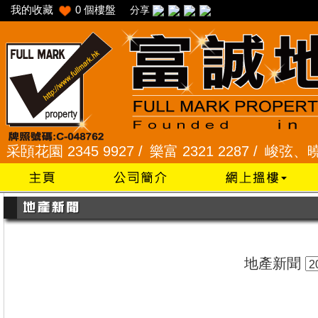
我的收藏
0
個樓盤
分享
花園 2345 9927 /
樂富 2321 2287 /
峻弦、曉暉花園 
地產新聞