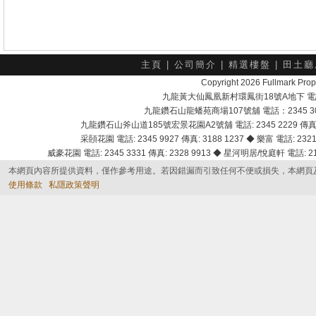
主頁
|
公司簡介
|
精選樓盤
|
田土廳
Copyright 2026 Fullmark 
九龍黃大仙鳳凰新村環鳳街18號A地下 電話：232
九龍鑽石山龍蟠苑商場107號舖 電話：2345 303
九龍鑽石山斧山道185號宏景花園A2號舖 電話: 2345 2229 傳真: 
采頣花園 電話: 2345 9927 傳真: 3188 1237 ◆ 樂富 電話: 2321 
威豪花園 電話: 2345 3331 傳真: 2328 9913 ◆ 星河明居/悅庭軒 電話: 2116
本網頁內容所提供資料，僅作參考用途。若因錯漏而引致任何不便或損失，本網頁
使用條款
私隱政策聲明