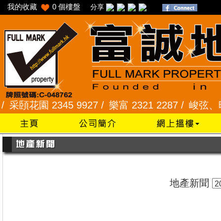
我的收藏
0
個樓盤
分享
頣花園 2345 9927 /
樂富 2321 2287 /
峻弦、曉暉花園
地產新聞