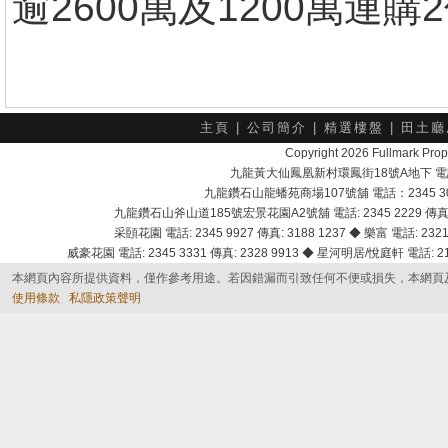
逾2600萬及1200萬連購
主頁
|
公司簡介
|
精選樓盤
|
田土廳
Copyright 2026 Fullmark 
九龍黃大仙鳳凰新村環鳳街18號A地下 電話：232
九龍鑽石山龍蟠苑商場107號舖 電話：2345 303
九龍鑽石山斧山道185號宏景花園A2號舖 電話: 2345 2229 傳真: 
采頣花園 電話: 2345 9927 傳真: 3188 1237 ◆ 樂富 電話: 2321 
威豪花園 電話: 2345 3331 傳真: 2328 9913 ◆ 星河明居/悅庭軒 電話: 2116
本網頁內容所提供資料，僅作參考用途。若因錯漏而引致任何不便或損失，本網頁
使用條款
私隱政策聲明