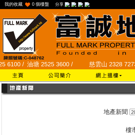
我的收藏
0
個樓盤
分享
 /
油塘 2525 3600 /
慈雲山 2328 7273 /
龍蟠苑
地產新聞
樓