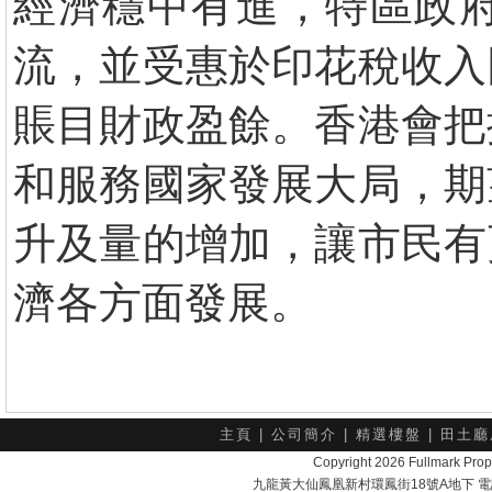
經濟穩中有進，特區政
流，並受惠於印花稅收入
賬目財政盈餘。香港會把
和服務國家發展大局，期
升及量的增加，讓市民有
濟各方面發展。
主頁
|
公司簡介
|
精選樓盤
|
田土廳
Copyright 2026 Fullmark 
九龍黃大仙鳳凰新村環鳳街18號A地下 電話：232