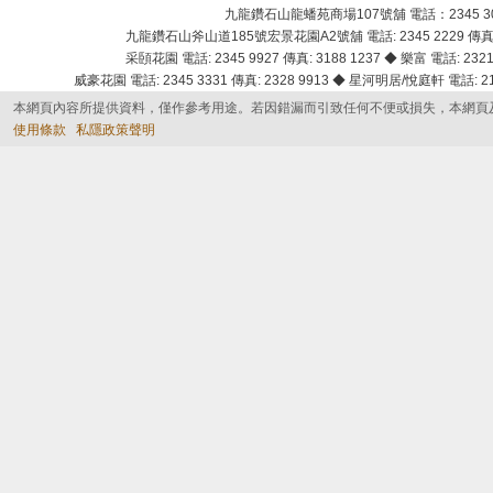
九龍鑽石山龍蟠苑商場107號舖 電話：2345 303
九龍鑽石山斧山道185號宏景花園A2號舖 電話: 2345 2229 傳真: 
采頣花園 電話: 2345 9927 傳真: 3188 1237 ◆ 樂富 電話: 2321 
威豪花園 電話: 2345 3331 傳真: 2328 9913 ◆ 星河明居/悅庭軒 電話: 2116
本網頁內容所提供資料，僅作參考用途。若因錯漏而引致任何不便或損失，本網頁
使用條款
私隱政策聲明