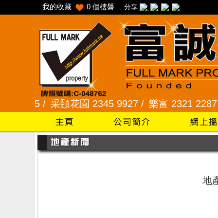
我的收藏
0
個樓盤
分享
2345 /
采頣花園 2345 9927 /
樂富 2321 2287 /
地