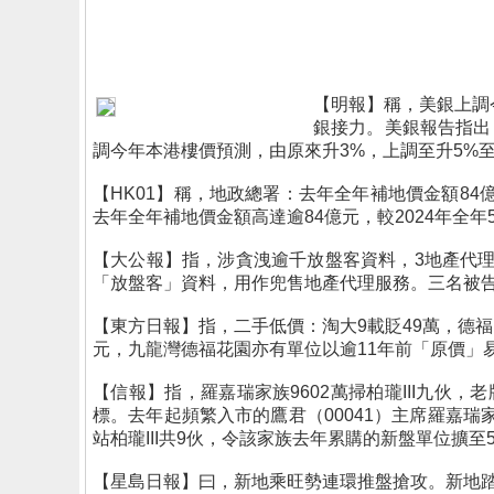
【明報】稱，美銀上調
銀接力。美銀報告指出
調今年本港樓價預測，由原來升3%，上調至升5%至1
【HK01】稱，地政總署：去年全年補地價金額8
去年全年補地價金額高達逾84億元，較2024年全
【大公報】指，涉貪洩逾千放盤客資料，3地產代理
「放盤客」資料，用作兜售地產代理服務。三名被告
【東方日報】指，二手低價：淘大9載貶49萬，德
元，九龍灣德福花園亦有單位以逾11年前「原價」
【信報】指，羅嘉瑞家族9602萬掃柏瓏III九
標。去年起頻繁入市的鷹君（00041）主席羅嘉瑞
站柏瓏III共9伙，令該家族去年累購的新盤單位擴至
【星島日報】曰，新地乘旺勢連環推盤搶攻。新地踏入