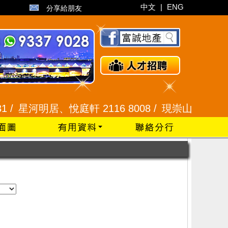
中文
|
ENG
分享給朋友
/
星河明居、悅庭軒 2116 8008 /
現崇山、譽港灣 234