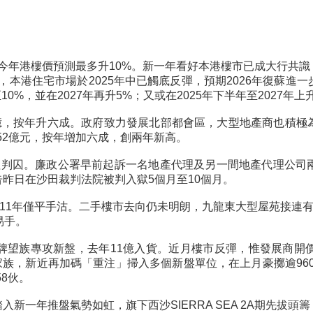
今年港樓價預測最多升10%。新一年看好本港樓市已成大行共
，本港住宅市場於2025年中已觸底反彈，預期2026年復蘇進
0%，並在2027年再升5%；又或在2025年下半年至2027
4億，按年升六成。政府致力發展北部都會區，大型地產商也積
年52億元，按年增加六成，創兩年新高。
判囚。廉政公署早前起訴一名地產代理及另一間地產代理公司兩名董
昨日在沙田裁判法院被判入獄5個月至10個月。
福11年僅平手沽。二手樓市去向仍未明朗，九龍東大型屋苑接連有
易手。
伙，老牌望族專攻新盤，去年11億入貨。近月樓市反彈，惟發展商
家族，新近再加碼「重注」掃入多個新盤單位，在上月豪擲逾960
58伙。
新一年推盤氣勢如虹，旗下西沙SIERRA SEA 2A期先拔