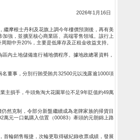
2026年1月16日
識，繼摩根士丹利及花旗上調今年樓價預測後，再有美
一步加強，並擴至核心商業區、高端零售領域。該行上
年上升周期中升20%，主要是低庫存及正租金收益支持。
極為區內土地儲備進行補地價程序。據地政總署資料，
事，分別行賄受賄共32500元以洩露逾1000項
業主損手，牛頭角淘大花園單位不足9年貶值約49萬
開價仍然克制，令部分新盤繼續成為老牌家族的掃貨目
2萬元一口氣購入信置（00083）牽頭的元朗錦上路
頭籌，首輪銷售報捷，次輪更取得破紀錄收票成績，發展