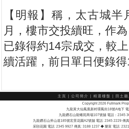
【明報】稱，太古城半月
月，樓市交投續旺，作為
已錄得約14宗成交，較
續活躍，前日單日便錄得
主頁
|
公司簡介
|
精選樓盤
|
田土廳
Copyright 2026 Fullmark 
九龍黃大仙鳳凰新村環鳳街18號A地下 電話：232
九龍鑽石山龍蟠苑商場107號舖 電話：2345 303
九龍鑽石山斧山道185號宏景花園A2號舖 電話: 2345 2229 傳真: 
采頣花園 電話: 2345 9927 傳真: 3188 1237 ◆ 樂富 電話: 2321 