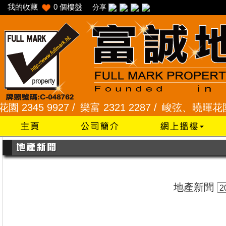
我的收藏
0
個樓盤
分享
345 9927 /
樂富 2321 2287 /
峻弦、曉暉花園 2345
地產新聞