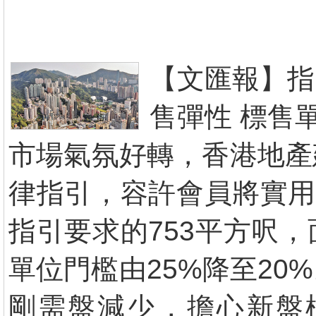
【文匯報】指
售彈性 標售
市場氣氛好轉，香港地產
律指引，容許會員將實用
指引要求的753平方呎
單位門檻由25%降至2
剛需盤減少，擔心新盤