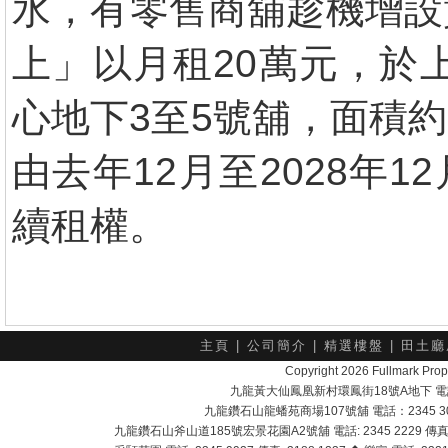
水，有零售商舖趁機增設
上」以月租20萬元，於
心地下3至5號舖，面積約
由去年12月至2028年
續租權。
主頁
|
公司簡介
|
精選樓盤
|
田土廳
Copyright 2026 Fullmark 
九龍黃大仙鳳凰新村環鳳街18號A地下 電話：232
九龍鑽石山龍蟠苑商場107號舖 電話：2345 303
九龍鑽石山斧山道185號宏景花園A2號舖 電話: 2345 2229 傳真: 