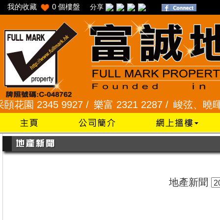
我的收藏
0
個樓盤
分享
2345 9927 /
樂富 2321 2287 /
峻弦、曉暉花園 234
地產新聞