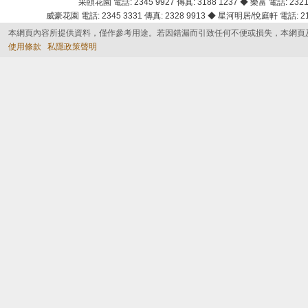
采頣花園 電話: 2345 9927 傳真: 3188 1237 ◆ 樂富 電話: 2321 
威豪花園 電話: 2345 3331 傳真: 2328 9913 ◆ 星河明居/悅庭軒 電話: 2116
本網頁內容所提供資料，僅作參考用途。若因錯漏而引致任何不便或損失，本網頁
使用條款
私隱政策聲明