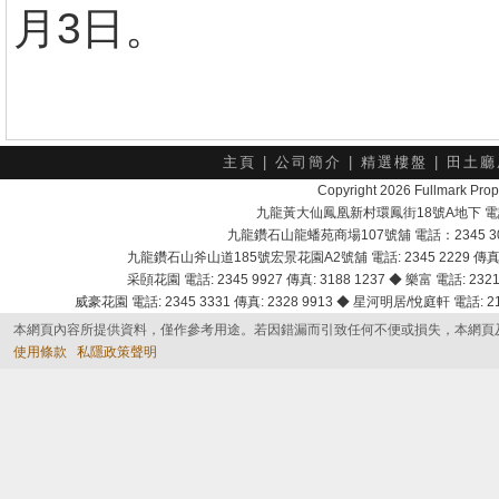
月3日。
主頁
|
公司簡介
|
精選樓盤
|
田土廳
Copyright 2026 Fullmark 
九龍黃大仙鳳凰新村環鳳街18號A地下 電話：232
九龍鑽石山龍蟠苑商場107號舖 電話：2345 303
九龍鑽石山斧山道185號宏景花園A2號舖 電話: 2345 2229 傳真: 
采頣花園 電話: 2345 9927 傳真: 3188 1237 ◆ 樂富 電話: 2321 
威豪花園 電話: 2345 3331 傳真: 2328 9913 ◆ 星河明居/悅庭軒 電話: 2116
本網頁內容所提供資料，僅作參考用途。若因錯漏而引致任何不便或損失，本網頁
使用條款
私隱政策聲明