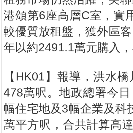
港頌第6座高層C室，實
較優質放租盤，獲外區客以
年以約2491.1萬元購入
【HK01】報導，洪水
478萬呎。地政總署今
幅住宅地及3幅企業及科技
萬平方呎，合共計算高達約