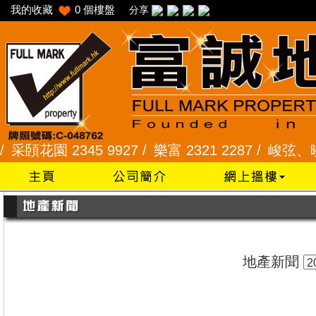
我的收藏
0
個樓盤
分享
花園 2345 9927 /
樂富 2321 2287 /
峻弦、曉暉花園 
地產新聞