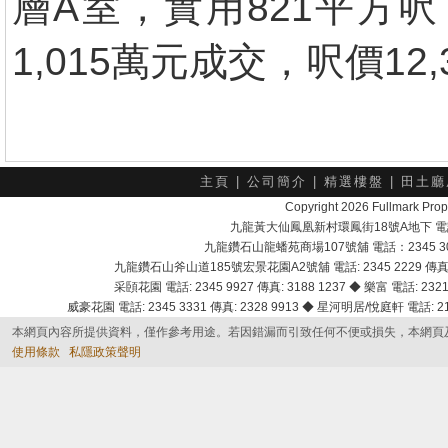
層A室，實用821平方
1,015萬元成交，呎價12,
主頁
|
公司簡介
|
精選樓盤
|
田土廳
Copyright 2026 Fullmark 
九龍黃大仙鳳凰新村環鳳街18號A地下 電話：232
九龍鑽石山龍蟠苑商場107號舖 電話：2345 303
九龍鑽石山斧山道185號宏景花園A2號舖 電話: 2345 2229 傳真: 
采頣花園 電話: 2345 9927 傳真: 3188 1237 ◆ 樂富 電話: 2321 
威豪花園 電話: 2345 3331 傳真: 2328 9913 ◆ 星河明居/悅庭軒 電話: 2116
本網頁內容所提供資料，僅作參考用途。若因錯漏而引致任何不便或損失，本網頁
使用條款
私隱政策聲明