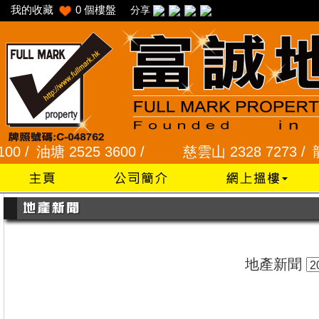
我的收藏
0
個樓盤
分享
/
油塘 2525 3600 /
慈雲山 2328 7273 /
龍蟠苑 
地產新聞