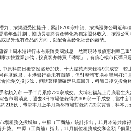
潛力，按揭認受性提升，累計8700宗申請。按揭證券公司近年積
香港年金計劃，協助長者將資產轉化為穩定退休收入。按證公司
品或提升現有產品的方向，以配合高齡化社會的趨勢。
。儘管上周本港銀行未有跟隨美國減息，然而現時最優惠利率已
家加快置業步伐，投資客亦轉買「磚頭」，有信心樓市反彈只是
%，中原料節日後交投逐步加快。十大屋苑周末錄得9宗成交，較
局再度減息，本港銀行雖未有跟隨，但對整體市場亦屬利好消
或會拖慢交投步伐，但隨著樓價確定見底回升，料節日後交投會
大手客頻入市 一手半月累錄720宗成交。大埔宏福苑上月底發
合市場消息，過去3日市場便錄得約309宗一手成交，當中新世界
，便共佔約218伙，帶挈本月上半月新盤市場暫錄約720宗買賣，料
位市場租務交投增加，中原（工商舖）統計指出，11月本港共錄得
持升勢。 中原（工商舖）指出，11月舖位租務成交和金額「價量