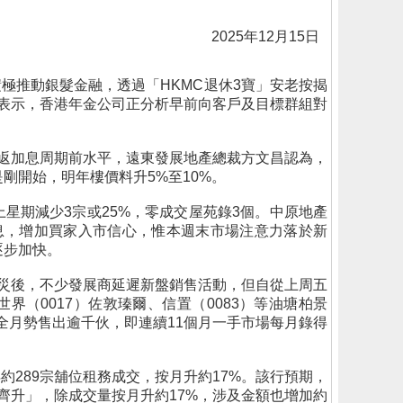
2025年12月15日
極推動銀髮金融，透過「HKMC退休3寶」安老按揭
表示，香港年金公司正分析早前向客戶及目標群組對
重返加息周期前水平，遠東發展地產總裁方文昌認為，
剛開始，明年樓價料升5%至10%。
上星期減少3宗或25%，零成交屋苑錄3個。中原地產
息，增加買家入市信心，惟本週末市場注意力落於新
逐步加快。
生火災後，不少發展商延遲新盤銷售活動，但自從上周五
（0017）佐敦瑧爾、信置（0083）等油塘柏景
本月全月勢售出逾千伙，即連續11個月一手市場每月錄得
約289宗舖位租務成交，按月升約17%。該行預期，
齊升」，除成交量按月升約17%，涉及金額也增加約