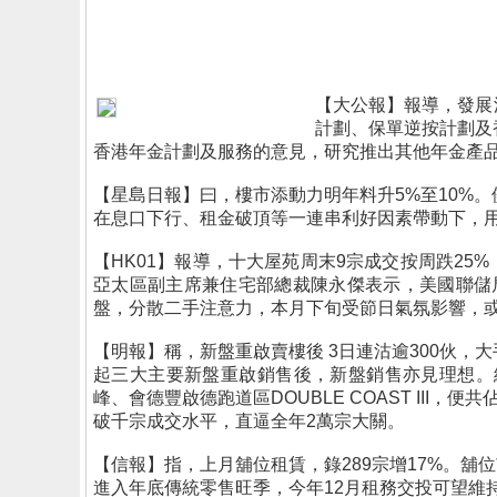
【大公報】報導，發展
計劃、保單逆按計劃及
香港年金計劃及服務的意見，研究推出其他年金產
【星島日報】曰，樓市添動力明年料升5%至10%
在息口下行、租金破頂等一連串利好因素帶動下，用
【HK01】報導，十大屋苑周末9宗成交按周跌25
亞太區副主席兼住宅部總裁陳永傑表示，美國聯儲
盤，分散二手注意力，本月下旬受節日氣氛影響，
【明報】稱，新盤重啟賣樓後 3日連沽逾300伙，
起三大主要新盤重啟銷售後，新盤銷售亦見理想。綜
峰、會德豐啟德跑道區DOUBLE COAST III
破千宗成交水平，直逼全年2萬宗大關。
【信報】指，上月舖位租賃，錄289宗增17%。舖
進入年底傳統零售旺季，今年12月租務交投可望維