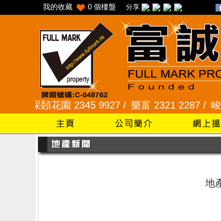
我的收藏
0
個樓盤
分享
5 /
采頣花園 2345 9927 /
樂富 2321 2287 /
峻弦、
地