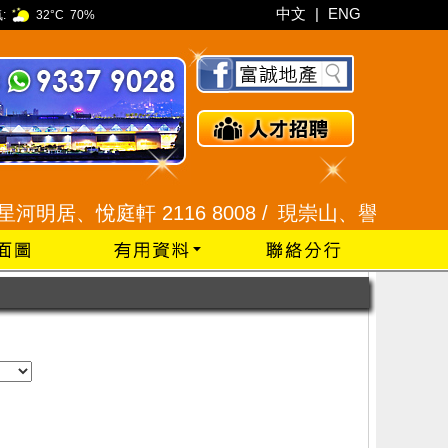
中文
|
ENG
:
32°C
70%
明居、悅庭軒 2116 8008 /
現崇山、譽港灣 2345 9