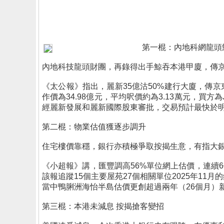
第一棍：內地科網龍頭
內地科技龍頭財團，再錄得出手鯨吞本港甲廈，傳京
《太公報》指出，麗新35億沽50%建行大廈，傳
作價為34.98億元，平均呎價約為3.13萬元，買方為Jas
經麗新發展和麗新國際股東審批，交易預計最快於明
第二棍：物業估值獲逐步調升
住宅樓價靠穩，銀行亦積極爭取按揭生意，有指大
《小超報》講，匯豐調高56%單位網上估價，連續
該報追蹤15個主要屋苑27個相關單位2025年11月
當中鴨脷洲海怡半島估價更創超過兩年（26個月）新
第三棍：本港未減息 按揭搶客變招