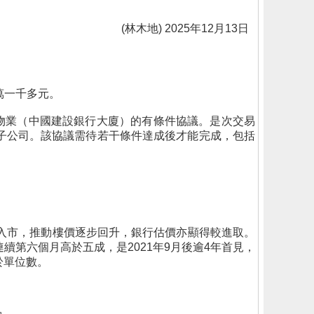
(林木地) 2025年12月13日
萬一千多元。
關物業（中國建設銀行大廈）的有條件協議。是次交易
，市傳為京東旗下子公司。該協議需待若干條件達成後才能完成，包括
擇入市，推動樓價逐步回升，銀行估價亦顯得較進取。
連續第六個月高於五成，是2021年9月後逾4年首見，
於單位數。