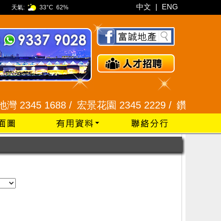
中文
|
ENG
天氣:
33°C
62%
2345 1688 /
宏景花園 2345 2229 /
鑽石山 2525 7