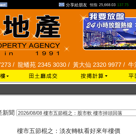
分享給朋友
恒指:
25,668.03
137.75
 /
龍蟠苑 2345 3030 /
黃大仙 2320 9977 /
牛池灣 
產新聞
樓市五節棍之：淡友轉軚看好來年樓價