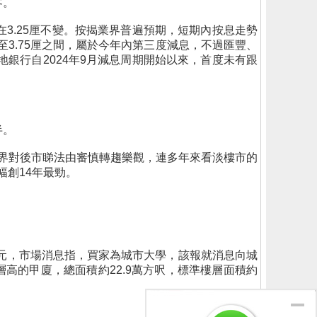
客。
3.25厘不變。按揭業界普遍預期，短期內按息走勢
至3.75厘之間，屬於今年內第三度減息，不過匯豐、
地銀行自2024年9月減息周期開始以來，首度未有跟
半。
業界對後市睇法由審慎轉趨樂觀，連多年來看淡樓市的
幅創14年最勁。
8元，市場消息指，買家為城市大學，該報就消息向城
高的甲廈，總面積約22.9萬方呎，標準樓層面積約