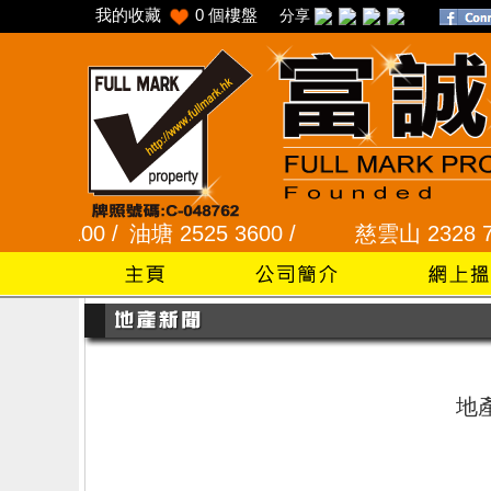
我的收藏
0
個樓盤
分享
5 6100 /
油塘 2525 3600 /
慈雲山 2328 7273
地