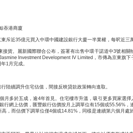
鯨吞港商廈
東斥近35億元買入中環中國建設銀行大廈一半業權，每呎近三
京東接貨。麗新國際聯合公布，簽署有出售中環干諾道中3號相
mine Investment Development IV Limited
年1月完成。
銀行陸續調升住宅估值，間接反映貸款政策轉向進取。
6個月多於五成，逾4年首見。住宅樓市升溫，吸引更多買家選
的銀行網上估價，匯豐銀行估價按月上調單位有15個或55.56%，
高，而估價下調單位僅4個或14.81%，同樣是連續第六個月處