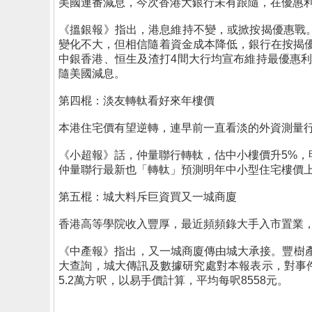
美國連番減息，今次香港大銀行未有跟隨，在優惠
《搵銀報》指出，港息維持不變，或掀按揭優惠戰。
變化不大，但相信隨着資金成本降低，銀行在按揭優惠
中銀香港、恒生及渣打4間大行均宣布維持最優惠利率
隨美國減息。
第四棍：淡友轉軚看好來年樓價
本港住宅價有望逆轉，連早前一直看淡的外資測量
《小超報》話，仲量聯行轉軚，估中小樓價升5%，
仲量聯行最新也「轉軚」預測明年中小型住宅樓價上
第五棍：城大料斥巨資買又一城商廈
香港高等學院收入豐厚，最近頻頻錄大手入市置業
《中產報》指出，又一城商廈傳由城大承接。豐樹產
大查詢，城大傳訊及數據研究處對本報表示，對事件
5.2萬方呎，以易手價計算，平均每呎8558元。