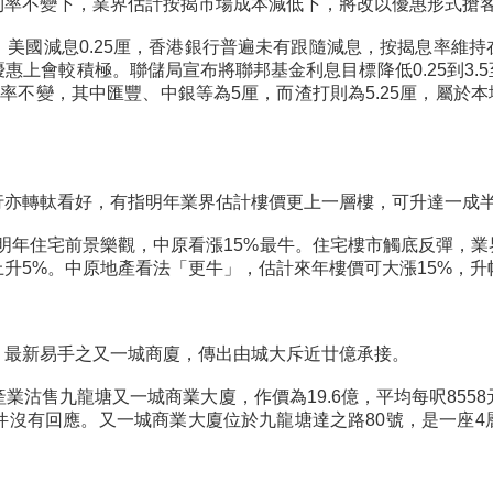
利率不變下，業界估計按揭市場成本減低下，將改以優惠形式搶
美國減息0.25厘，香港銀行普遍未有跟隨減息，按揭息率維持在
上會較積極。聯儲局宣布將聯邦基金利息目標降低0.25到3.5
不變，其中匯豐、中銀等為5厘，而渣打則為5.25厘，屬於本
行亦轉軚看好，有指明年業界估計樓價更上一層樓，可升達一成
明年住宅前景樂觀，中原看漲15%最牛。住宅樓市觸底反彈，
升5%。中原地產看法「更牛」，估計來年樓價可大漲15%，升
，最新易手之又一城商廈，傳出由城大斥近廿億承接。
業沽售九龍塘又一城商業大廈，作價為19.6億，平均每呎855
沒有回應。又一城商業大廈位於九龍塘達之路80號，是一座4層